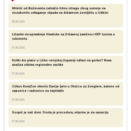
Miletić od Božinovića zatražio hitnu istragu zbog sumnje na
nezakonito odlaganje otpada na državnom zemljištu u Udbini
08.08.2026
Ličanke viceprvakinje Hrvatske na Državnoj završnici HEP turnira u
rukometu
07.08.2026
Koliki dio plaće u Ličko-senjskoj županiji odlazi na gorivo? Nova
analiza otkriva regionalne razlike​
07.08.2026
Cirkus KoraZon otvorio Dječje ljeto u Otočcu uz žonglere, balone od
sapunice i radionicu za najmlađe
07.08.2026
Gospić je naš dom: Dosta je procedura, vrijeme je za sanaciju
07.08.2026