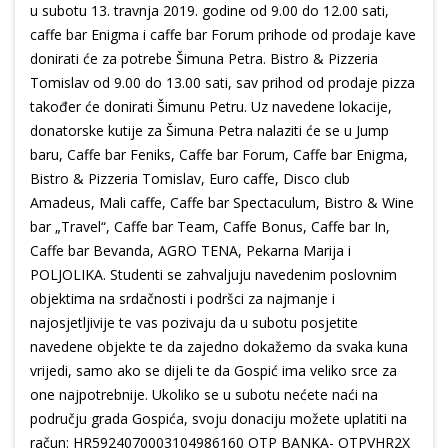
u subotu 13. travnja 2019. godine od 9.00 do 12.00 sati,
caffe bar Enigma i caffe bar Forum prihode od prodaje kave
donirati će za potrebe Šimuna Petra. Bistro & Pizzeria
Tomislav od 9.00 do 13.00 sati, sav prihod od prodaje pizza
također će donirati Šimunu Petru. Uz navedene lokacije,
donatorske kutije za Šimuna Petra nalaziti će se u Jump
baru, Caffe bar Feniks, Caffe bar Forum, Caffe bar Enigma,
Bistro & Pizzeria Tomislav, Euro caffe, Disco club
Amadeus, Mali caffe, Caffe bar Spectaculum, Bistro & Wine
bar „Travel“, Caffe bar Team, Caffe Bonus, Caffe bar In,
Caffe bar Bevanda, AGRO TENA, Pekarna Marija i
POLJOLIKA. Studenti se zahvaljuju navedenim poslovnim
objektima na srdačnosti i podršci za najmanje i
najosjetljivije te vas pozivaju da u subotu posjetite
navedene objekte te da zajedno dokažemo da svaka kuna
vrijedi, samo ako se dijeli te da Gospić ima veliko srce za
one najpotrebnije. Ukoliko se u subotu nećete naći na
području grada Gospića, svoju donaciju možete uplatiti na
račun: HR5924070003104986160 OTP BANKA- OTPVHR2X