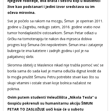
njegove roditelje, dva brata i sestru koji u Maslenici
žive kao podstanari i jedini izvor sredstava su im
očeva mirovina.
Sve je počelo sa rakom na mozgu, Šimun je operiran 2011.
godine u Zagrebu, nedugo zatim, 2016. godine vratio novi
tumor hondaplastični ostosarkom. Šimun Petar odlazi u
Grčku na tomoterapiju te nakon dva mjeseca dobiva
progres koji Šimuna čini nepokretnim. Šimun ima i zatajenje
bubrega te ima katetere i zadnjih godinu i pol je na
palijativnoj skrbi.
Skromna obitelj iz Maslenice nikad nije tražila pomoć već se
borila sama do sada kad je mama odlučila dignut kredit da
bi mogla priuštit Šimunu Petru potrebite stvari kao što su
skupi vitamini i ostale stvari koje bolnica nažalost ne
pokriva.
Ovim putem studenti Veleučilišta „Nikola Tesla“ u
Gospiću pokrenuli su humanitarnu akciju ŠIMUN
PETAR TO ZASLUŽUJE uoči koje će u subotu