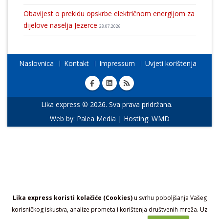
Obavijest o prekidu opskrbe električnom energijom za
dijelove naselja Jezerce
28.07.2026
Naslovnica
Kontakt
Impressum
Uvjeti korištenja
Lika express © 2026. Sva prava pridržana.
Web by:
Palea Media
| Hosting:
WMD
Lika express koristi kolačiće (Cookies)
u svrhu poboljšanja Vašeg
korisničkog iskustva, analize prometa i korištenja društvenih mreža. Uz