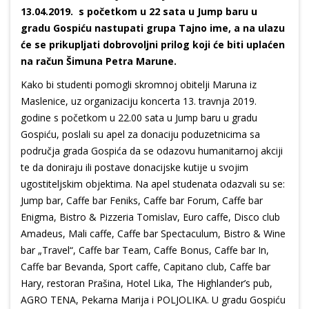
13.04.2019. s početkom u 22 sata u Jump baru u
gradu Gospiću nastupati grupa Tajno ime, a na ulazu
će se prikupljati dobrovoljni prilog koji će biti uplaćen
na račun Šimuna Petra Marune.
Kako bi studenti pomogli skromnoj obitelji Maruna iz
Maslenice, uz organizaciju koncerta 13. travnja 2019.
godine s početkom u 22.00 sata u Jump baru u gradu
Gospiću, poslali su apel za donaciju poduzetnicima sa
područja grada Gospića da se odazovu humanitarnoj akciji
te da doniraju ili postave donacijske kutije u svojim
ugostiteljskim objektima. Na apel studenata odazvali su se:
Jump bar, Caffe bar Feniks, Caffe bar Forum, Caffe bar
Enigma, Bistro & Pizzeria Tomislav, Euro caffe, Disco club
Amadeus, Mali caffe, Caffe bar Spectaculum, Bistro & Wine
bar „Travel“, Caffe bar Team, Caffe Bonus, Caffe bar In,
Caffe bar Bevanda, Sport caffe, Capitano club, Caffe bar
Hary, restoran Prašina, Hotel Lika, The Highlander’s pub,
AGRO TENA, Pekarna Marija i POLJOLIKA. U gradu Gospiću