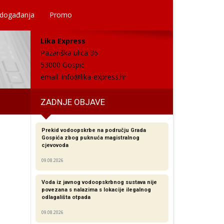
 događanja
Promo
Lika Express
Pazariška ulica 36
53000 Gospić
email:
info@lika-express.hr
ZADNJE OBJAVE
Prekid vodoopskrbe na području Grada
Gospića zbog puknuća magistralnog
cjevovoda
09.08.2026
Voda iz javnog vodoopskrbnog sustava nije
povezana s nalazima s lokacije ilegalnog
odlagališta otpada
09.08.2026