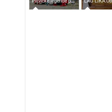
Otvoreno je 5. Malo ličko likovno anale
Plitvičke legende ponovno oživjele