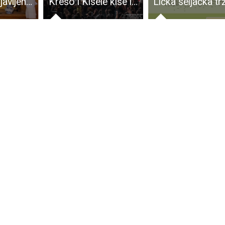
LAG LIKA:Objavljen LAG Natječaj za provedbu Mjere 6.4.1. „Razvoj nepoljoprivrednih djelatnosti u ruralnim područjima“
Krešo i Kisele kiše i Brkovi za kraj GROCKS-a