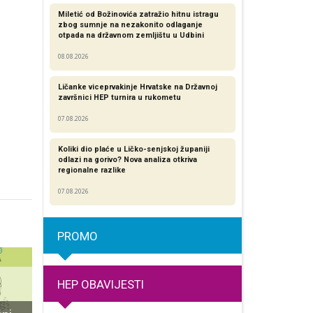
Miletić od Božinovića zatražio hitnu istragu
zbog sumnje na nezakonito odlaganje
otpada na državnom zemljištu u Udbini
08.08.2026
Ličanke viceprvakinje Hrvatske na Državnoj
završnici HEP turnira u rukometu
07.08.2026
Koliki dio plaće u Ličko-senjskoj županiji
odlazi na gorivo? Nova analiza otkriva
regionalne razlike​
07.08.2026
PROMO
HEP OBAVIJESTI