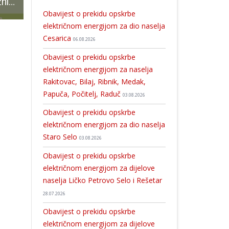
Lička seljačka tržnica stiže u Karlobag
Policijski službenici očistili speleološki objekt od minsko-eksplozivnih sredstava
Prometne nesreće evidentirane tijekom proteklog vik
Obavijest o prekidu opskrbe
električnom energijom za dio naselja
Cesarica
06.08.2026
Obavijest o prekidu opskrbe
električnom energijom za naselja
Rakitovac, Bilaj, Ribnik, Medak,
Papuča, Počitelj, Raduč
03.08.2026
Obavijest o prekidu opskrbe
električnom energijom za dio naselja
Staro Selo
03.08.2026
Obavijest o prekidu opskrbe
električnom energijom za dijelove
naselja Ličko Petrovo Selo i Rešetar
28.07.2026
Obavijest o prekidu opskrbe
električnom energijom za dijelove