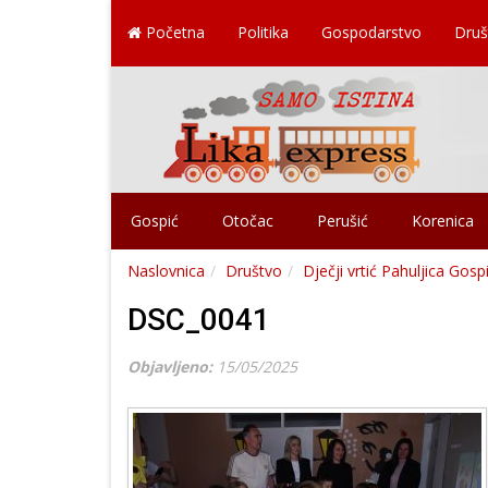
Početna
Politika
Gospodarstvo
Druš
Gospić
Otočac
Perušić
Korenica
Naslovnica
Društvo
Dječji vrtić Pahuljica Gos
DSC_0041
Objavljeno:
15/05/2025