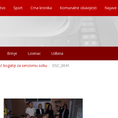
tvo
Sport
Crna kronika
Komunalne obavijesti
Najave
Brinje
Lovinac
Udbina
pić bogatiji za senzornu sobu
DSC_0041