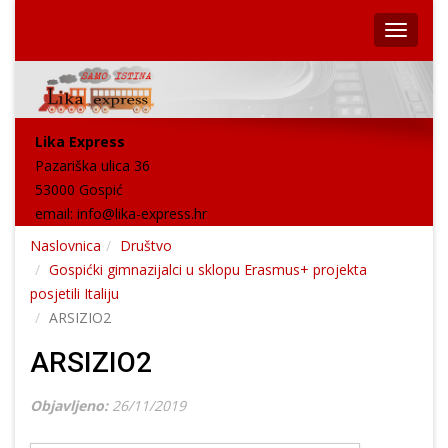
Lika Express
Pazariška ulica 36
53000 Gospić
email:
info@lika-express.hr
Naslovnica
Društvo
Gospićki gimnazijalci u sklopu Erasmus+ projekta
posjetili Italiju
ARSIZIO2
ARSIZIO2
Objavljeno:
26/11/2019