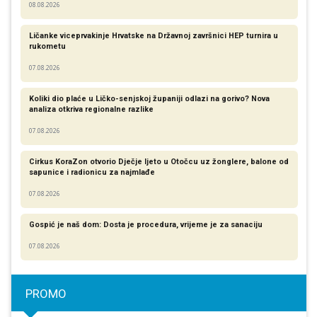
08.08.2026
Ličanke viceprvakinje Hrvatske na Državnoj završnici HEP turnira u
rukometu
07.08.2026
Koliki dio plaće u Ličko-senjskoj županiji odlazi na gorivo? Nova
analiza otkriva regionalne razlike​
07.08.2026
Cirkus KoraZon otvorio Dječje ljeto u Otočcu uz žonglere, balone od
sapunice i radionicu za najmlađe
07.08.2026
Gospić je naš dom: Dosta je procedura, vrijeme je za sanaciju
07.08.2026
PROMO