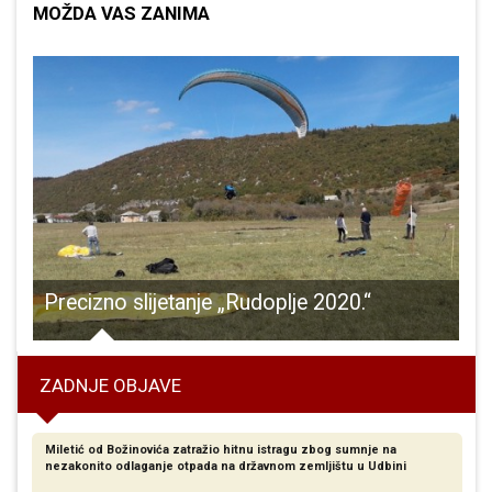
MOŽDA VAS ZANIMA
ična četvorka
Precizno slijetanje „Rudoplje 2020.“
I
ZADNJE OBJAVE
Miletić od Božinovića zatražio hitnu istragu zbog sumnje na
nezakonito odlaganje otpada na državnom zemljištu u Udbini