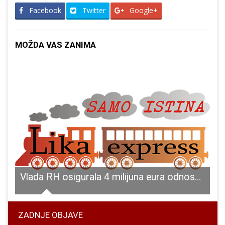
Facebook
Twitter
Google+
MOŽDA VAS ZANIMA
 u Kninu
Vlada RH osigurala 4 milijuna eura odnosno 30,5 milijuna kuna za izgradnju i opremanje vrtića na području Ličko-senjske županije
S
ZADNJE OBJAVE