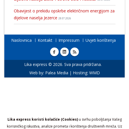
Obavijest o prekidu opskrbe električnom energijom za
dijelove naselja Jezerce
28.07.2026
Naslovnica
Kontakt
Impressum
Uvjeti korištenja
Lika express © 2026. Sva prava pridržana.
Web by:
Palea Media
| Hosting:
WMD
Lika express koristi kolačiće (Cookies)
u svrhu poboljšanja Vašeg
korisničkog iskustva, analize prometa i korištenja društvenih mreža. Uz