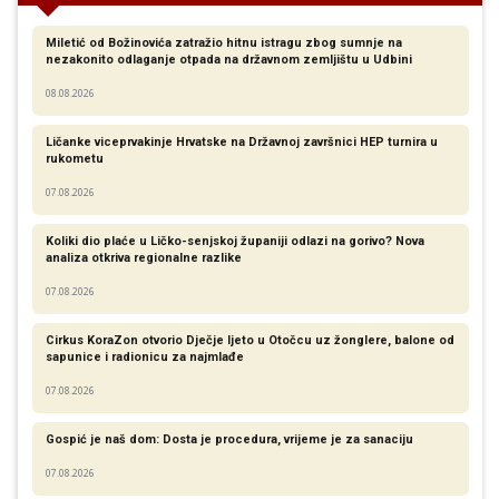
Miletić od Božinovića zatražio hitnu istragu zbog sumnje na
nezakonito odlaganje otpada na državnom zemljištu u Udbini
08.08.2026
Ličanke viceprvakinje Hrvatske na Državnoj završnici HEP turnira u
rukometu
07.08.2026
Koliki dio plaće u Ličko-senjskoj županiji odlazi na gorivo? Nova
analiza otkriva regionalne razlike​
07.08.2026
Cirkus KoraZon otvorio Dječje ljeto u Otočcu uz žonglere, balone od
sapunice i radionicu za najmlađe
07.08.2026
Gospić je naš dom: Dosta je procedura, vrijeme je za sanaciju
07.08.2026