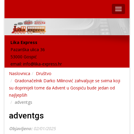
Lika Express
Pazariška ulica 36
53000 Gospić
email:
info@lika-express.hr
Naslovnica
Društvo
Gradonačelnik Darko Milinović zahvaljuje se svima koji
su doprinijeli tome da Advent u Gospiću bude jedan od
najljepših
adventgs
adventgs
Objavljeno:
02/01/2025