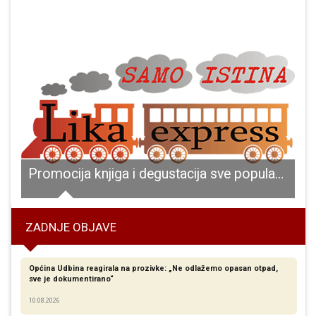
doblje 51% više posjetitelja na Grabovači
Promocija knjiga i degustacija sve popularnije medolade ovoga tjedna u book cafe-u Paradiso u Otočcu
ZADNJE OBJAVE
Općina Udbina reagirala na prozivke: „Ne odlažemo opasan otpad,
sve je dokumentirano“
10.08.2026