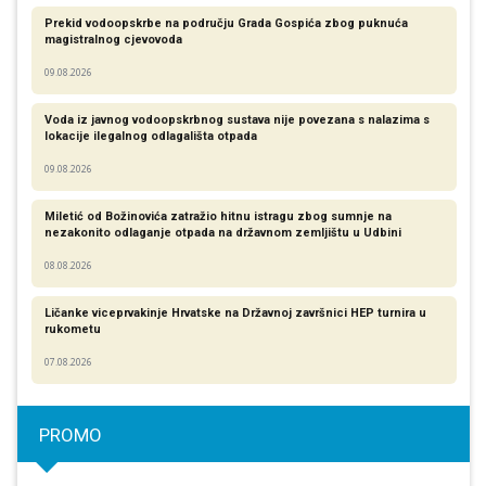
Prekid vodoopskrbe na području Grada Gospića zbog puknuća
magistralnog cjevovoda
09.08.2026
Voda iz javnog vodoopskrbnog sustava nije povezana s nalazima s
lokacije ilegalnog odlagališta otpada
09.08.2026
Miletić od Božinovića zatražio hitnu istragu zbog sumnje na
nezakonito odlaganje otpada na državnom zemljištu u Udbini
08.08.2026
Ličanke viceprvakinje Hrvatske na Državnoj završnici HEP turnira u
rukometu
07.08.2026
PROMO