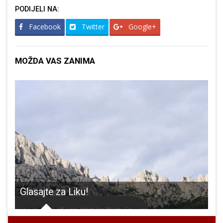
PODIJELI NA:
Facebook
Twitter
Google+
MOŽDA VAS ZANIMA
Glasajte za Liku!
L