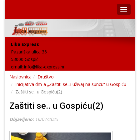
Lika Express
Pazariška ulica 36
53000 Gospić
email:
info@lika-express.hr
Naslovnica
Društvo
Inicijativa dm-a „Zaštiti se...i uživaj na suncu“ u Gospiću
Zaštiti se.. u Gospiću(2)
Zaštiti se.. u Gospiću(2)
Objavljeno:
16/07/2025