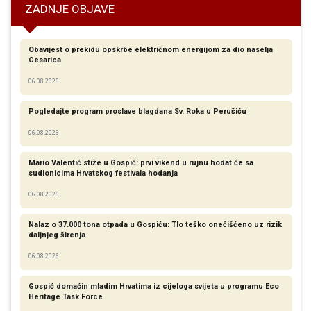
ZADNJE OBJAVE
Obavijest o prekidu opskrbe električnom energijom za dio naselja
Cesarica
06.08.2026
Pogledajte program proslave blagdana Sv. Roka u Perušiću
06.08.2026
Mario Valentić stiže u Gospić: prvi vikend u rujnu hodat će sa
sudionicima Hrvatskog festivala hodanja
06.08.2026
Nalaz o 37.000 tona otpada u Gospiću: Tlo teško onečišćeno uz rizik
daljnjeg širenja
06.08.2026
Gospić domaćin mladim Hrvatima iz cijeloga svijeta u programu Eco
Heritage Task Force