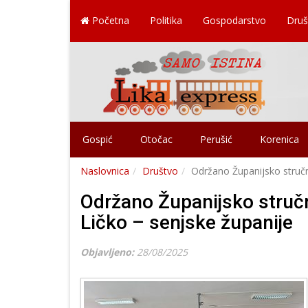
Početna
Politika
Gospodarstvo
Druš
Gospić
Otočac
Perušić
Korenica
Naslovnica
Društvo
Održano Županijsko stručno
Održano Županijsko stručno
Ličko – senjske županije
Objavljeno:
28/08/2025