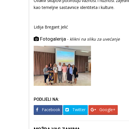
Ovakvi skupovi potvrđuju važnost i nužnost zajedn
kao temeljne sastavnice identiteta i kulture.
Lidija Bregant Jelić
Fotogalerija
-
klikni na sliku za uvećanje
PODIJELI NA:
Facebook
Twitter
Google+