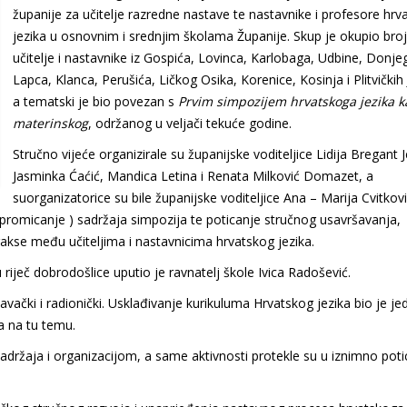
županije za učitelje razredne nastave te nastavnike i profesore hrv
jezika u osnovnim i srednjim školama Županije. Skup je okupio bro
učitelje i nastavnike iz Gospića, Lovinca, Karlobaga, Udbine, Donje
Lapca, Klanca, Perušića, Ličkog Osika, Korenice, Kosinja i Plitvičkih
a tematski je bio povezan s
Prvim simpozijem hrvatskoga jezika k
materinskog
, održanog u veljači tekuće godine.
Stručno vijeće organizirale su županijske voditeljice Lidija Bregant Je
Jasminka Ćaćić, Mandica Letina i Renata Milković Domazet, a
suorganizatorice su bile županijske voditeljice Ana – Marija Cvitkovi
 ( promicanje ) sadržaja simpozija te poticanje stručnog usavršavanja,
kse među učiteljima i nastavnicima hrvatskog jezika.
 riječ dobrodošlice uputio je ravnatelj škole Ivica Radošević.
avački i radionički. Usklađivanje kurikuluma Hrvatskog jezika bio je j
ja na tu temu.
 sadržaja i organizacijom, a same aktivnosti protekle su u iznimno poti