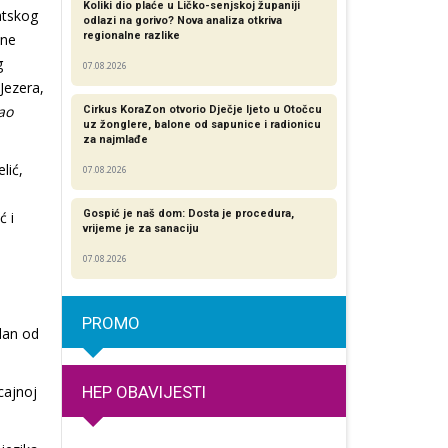
Koliki dio plaće u Ličko-senjskoj županiji
atskog
odlazi na gorivo? Nova analiza otkriva
regionalne razlike​
jne
g
07.08.2026
 Jezera,
ao
Cirkus KoraZon otvorio Dječje ljeto u Otočcu
uz žonglere, balone od sapunice i radionicu
za najmlađe
lić,
07.08.2026
Gospić je naš dom: Dosta je procedura,
ć i
vrijeme je za sanaciju
07.08.2026
PROMO
edan od
HEP OBAVIJESTI
cajnoj