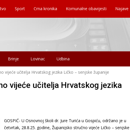
tvo
Sport
Crna kronika
Komunalne obavijesti
Najave
Brinje
Lovinac
Udbina
 vijeće učitelja Hrvatskog jezika Ličko – senjske županije
 vijeće učitelja Hrvatskog jezika
GOSPIĆ- U Osnovnoj školi dr. Jure Turića u Gospiću, održano je u
četvrtak, 28.8.25. godine, Županijsko stručno vijeće Ličko – senjske