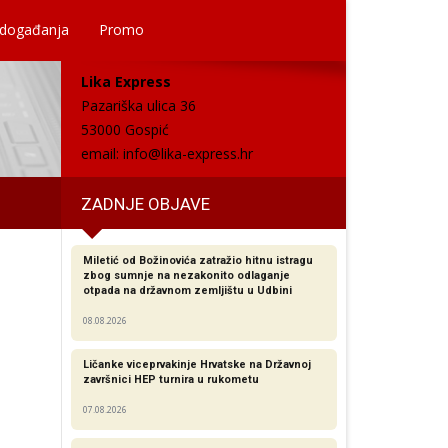
 događanja
Promo
Lika Express
Pazariška ulica 36
53000 Gospić
email:
info@lika-express.hr
ZADNJE OBJAVE
Miletić od Božinovića zatražio hitnu istragu
zbog sumnje na nezakonito odlaganje
otpada na državnom zemljištu u Udbini
08.08.2026
Ličanke viceprvakinje Hrvatske na Državnoj
završnici HEP turnira u rukometu
07.08.2026