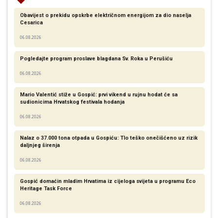
Obavijest o prekidu opskrbe električnom energijom za dio naselja
Cesarica
06.08.2026
Pogledajte program proslave blagdana Sv. Roka u Perušiću
06.08.2026
Mario Valentić stiže u Gospić: prvi vikend u rujnu hodat će sa
sudionicima Hrvatskog festivala hodanja
06.08.2026
Nalaz o 37.000 tona otpada u Gospiću: Tlo teško onečišćeno uz rizik
daljnjeg širenja
06.08.2026
Gospić domaćin mladim Hrvatima iz cijeloga svijeta u programu Eco
Heritage Task Force
06.08.2026