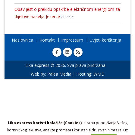
Obavijest o prekidu opskrbe električnom energijom za
dijelove naselja Jezerce
28.07.2026
Naslovnica
Kontakt
Impressum
Uvjeti korištenja
Lika express © 2026. Sva prava pridržana.
Web by:
Palea Media
| Hosting:
WMD
Lika express koristi kolačiće (Cookies)
u svrhu poboljšanja Vašeg
korisničkog iskustva, analize prometa i korištenja društvenih mreža. Uz