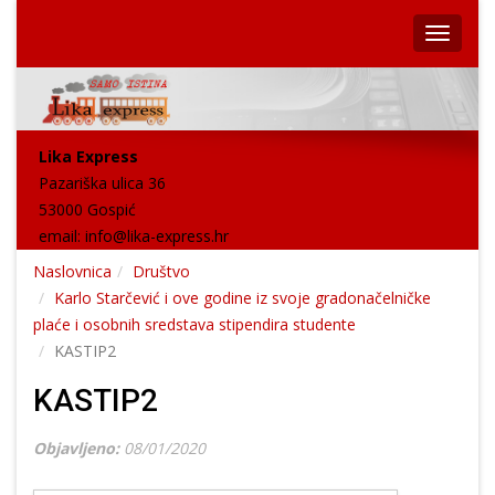
Lika Express
Pazariška ulica 36
53000 Gospić
email:
info@lika-express.hr
Naslovnica
Društvo
Karlo Starčević i ove godine iz svoje gradonačelničke
plaće i osobnih sredstava stipendira studente
KASTIP2
KASTIP2
Objavljeno:
08/01/2020