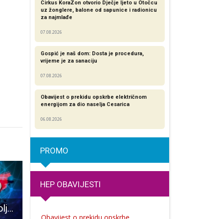
Cirkus KoraZon otvorio Dječje ljeto u Otočcu
uz žonglere, balone od sapunice i radionicu
za najmlađe
07.08.2026
Gospić je naš dom: Dosta je procedura,
vrijeme je za sanaciju
07.08.2026
Obavijest o prekidu opskrbe električnom
energijom za dio naselja Cesarica
06.08.2026
PROMO
HEP OBAVIJESTI
Četvero novooboljelih od COVID-19
Predstavljeno Hrvatsko demografsko društvo
“Borit ću se za Liku”
Obavijest o prekidu opskrbe