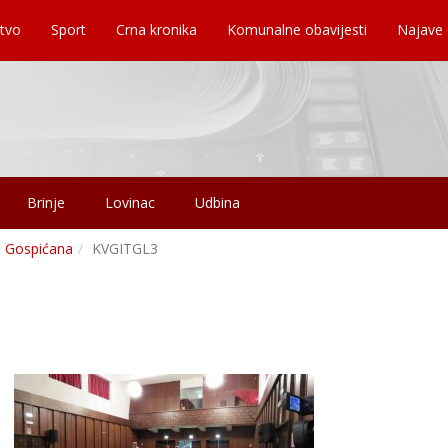
tvo
Sport
Crna kronika
Komunalne obavijesti
Najave
Brinje
Lovinac
Udbina
ca Gospićana
KVGITGL3