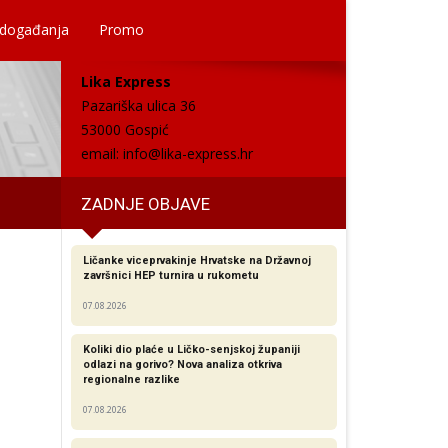
 događanja
Promo
Lika Express
Pazariška ulica 36
53000 Gospić
email:
info@lika-express.hr
ZADNJE OBJAVE
Ličanke viceprvakinje Hrvatske na Državnoj
završnici HEP turnira u rukometu
07.08.2026
Koliki dio plaće u Ličko-senjskoj županiji
odlazi na gorivo? Nova analiza otkriva
regionalne razlike​
07.08.2026