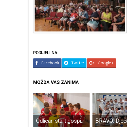
PODIJELI NA:
Facebook
Twitter
Google+
MOŽDA VAS ZANIMA
Gospićki rukometaši u Okučanima igrali za svoga Josipa
Odličan start gospićkih dječaka u rukometnim ligama