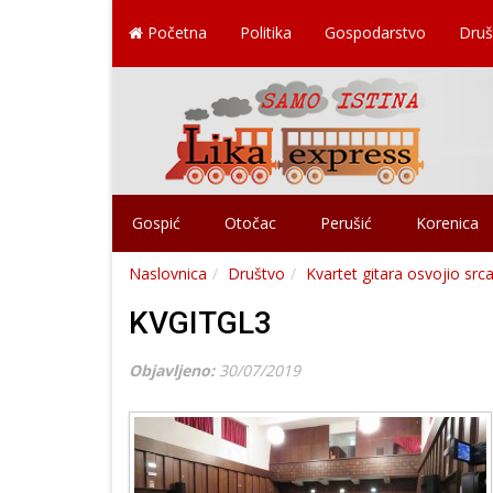
Početna
Politika
Gospodarstvo
Druš
Gospić
Otočac
Perušić
Korenica
Naslovnica
Društvo
Kvartet gitara osvojio sr
KVGITGL3
Objavljeno:
30/07/2019