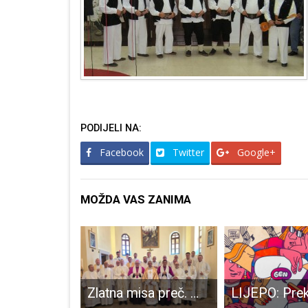
PODIJELI NA:
Facebook
Twitter
Google+
MOŽDA VAS ZANIMA
Zajednica žena HDZ-a jednoglasno za Milinovića
Zlatna misa preč. Mile Šajfara: Pola stoljeća vjernoga služenja Kristu i Crkvi