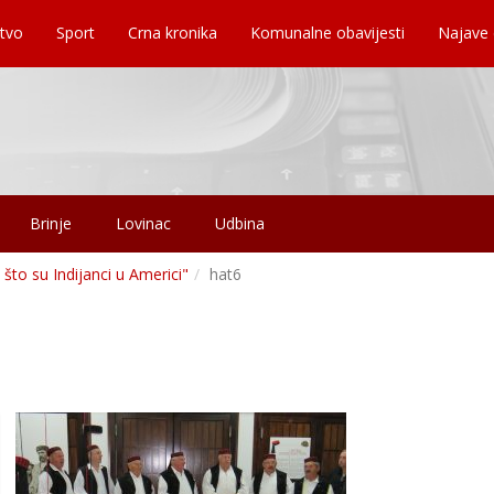
tvo
Sport
Crna kronika
Komunalne obavijesti
Najave
Brinje
Lovinac
Udbina
 što su Indijanci u Americi"
hat6