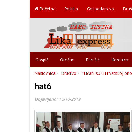
Početna
Politika
Gospodarstvo
Druš
Gospić
Otočac
Perušić
Korenica
Naslovnica
Društvo
"Ličani su u Hrvatskoj ono
hat6
Objavljeno:
16/10/2019