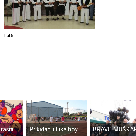
hat6
LIJEPO: Prekrasni mural autorice Tee Jurišić krasi gospićko šetalište!!!
Prikidači i Lika boysi u finalu