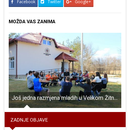
Facebook
Twitter
Google+
MOŽDA VAS ZANIMA
den Marković pozvan na okupljanje hrvatske kadetske reprezentacije
Još jedna razmjena mladih u Velikom Žitniku
ZADNJE OBJAVE