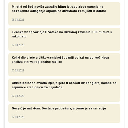
Miletić od Božinovića zatražio hitnu istragu zbog sumnje na
nezakonito odlaganje otpada na državnom zemljištu u Udbini
08.08.2026
Ličanke viceprvakinje Hrvatske na Državnoj završnici HEP turnira u
rukometu
07.08.2026
Koliki dio plaće u Ličko-senjskoj županiji odlazi na gorivo? Nova
analiza otkriva regionalne razlike​
07.08.2026
Cirkus KoraZon otvorio Dječje ljeto u Otočcu uz žonglere, balone od
sapunice i radionicu za najmlađe
07.08.2026
Gospić je naš dom: Dosta je procedura, vrijeme je za sanaciju
07.08.2026