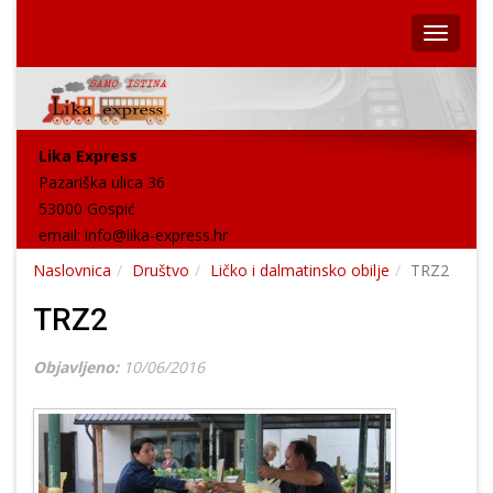
Lika Express
Pazariška ulica 36
53000 Gospić
email:
info@lika-express.hr
Naslovnica
Društvo
Ličko i dalmatinsko obilje
TRZ2
TRZ2
Objavljeno:
10/06/2016