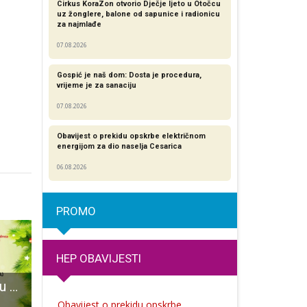
Cirkus KoraZon otvorio Dječje ljeto u Otočcu
uz žonglere, balone od sapunice i radionicu
za najmlađe
07.08.2026
Gospić je naš dom: Dosta je procedura,
vrijeme je za sanaciju
07.08.2026
Obavijest o prekidu opskrbe električnom
energijom za dio naselja Cesarica
06.08.2026
PROMO
HEP OBAVIJESTI
U petak i subotu u Gospiću se održava Zimski sajam
“Lička čipka-ljepota natikača”- naziv je prekrasne izložbe otvorene u Muzeju Like
Jesu li trenutnim epidemiološkim mjerama ugostitelji u Lici diskrimini
Obavijest o prekidu opskrbe