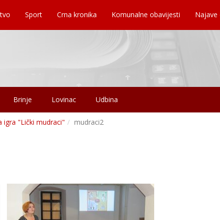
tvo
Sport
Crna kronika
Komunalne obavijesti
Najave
Brinje
Lovinac
Udbina
 igra "Lički mudraci"
mudraci2