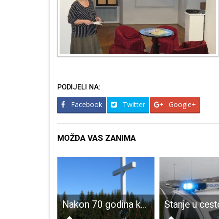
PODIJELI NA:
Facebook
Twitter
Google+
MOŽDA VAS ZANIMA
Nezavisna lista mladih i donatori skupili sredstva za tobogan za gospićki Dječji vrtić!
Nakon 70 godina konačno dostojno posljednje počivalište žrtvama komunističkih zločina