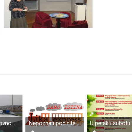
Stanje u cestovnom prometu tijekom proteklog vikenda
Nepoznati počinitelj u Lovincu provalio u kolibu i otuđio sablju, vlasništvo 55-godišnjaka iz Gospića