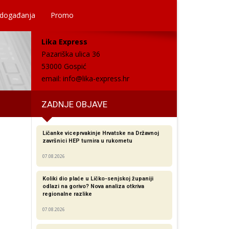
 događanja
Promo
Lika Express
Pazariška ulica 36
53000 Gospić
email:
info@lika-express.hr
ZADNJE OBJAVE
Ličanke viceprvakinje Hrvatske na Državnoj
završnici HEP turnira u rukometu
07.08.2026
Koliki dio plaće u Ličko-senjskoj županiji
odlazi na gorivo? Nova analiza otkriva
regionalne razlike​
07.08.2026