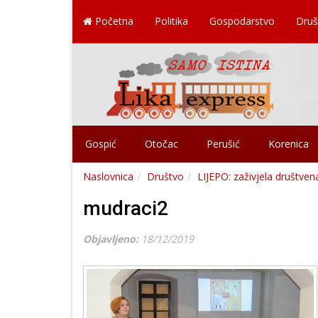
Početna
Politika
Gospodarstvo
Druš
Gospić
Otočac
Perušić
Korenica
Naslovnica
Društvo
LIJEPO: zaživjela društvena
mudraci2
Objavljeno:
18/12/2019