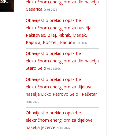
Od danas u Hrvatskoj elektronički nadzor osuđenika
Udruzi Pčelice trebaju volonteri, ljudi javite se
Uobičajena zloba ili nepismenost
električnom energijom za dio naselja
Cesarica
06.08.2026
Obavijest o prekidu opskrbe
električnom energijom za naselja
Rakitovac, Bilaj, Ribnik, Medak,
Papuča, Počitelj, Raduč
03.08.2026
Obavijest o prekidu opskrbe
električnom energijom za dio naselja
Staro Selo
03.08.2026
Obavijest o prekidu opskrbe
električnom energijom za dijelove
naselja Ličko Petrovo Selo i Rešetar
28.07.2026
Obavijest o prekidu opskrbe
električnom energijom za dijelove
naselja Jezerce
28.07.2026