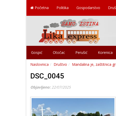
Početna
Politika
Gospodarstvo
Druš
Gospić
Otočac
Perušić
Korenica
Naslovnica
Društvo
Mandalina je, zaštitnica 
DSC_0045
Objavljeno:
22/07/2025