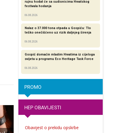
rujnu hodat će sa sudionicima Hrvatskog
festivala hodanja
06.08.2026
Nalaz o 37.000 tona otpada u Gospiću: Tlo
teško onečišćeno uz rizik daljnjeg širenja
06.08.2026
Gospić domaćin mladim Hrvatima iz cijeloga
svijeta u programu Eco Heritage Task Force
06.08.2026
PROMO
HEP OBAVIJESTI
Obavijest o prekidu opskrbe