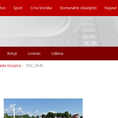
tvo
Sport
Crna kronika
Komunalne obavijesti
Najave
Brinje
Lovinac
Udbina
grada Gospića
DSC_0045