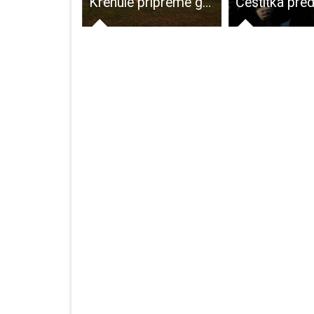
ROADPOL-ovi Dani sigurnosti u prometu 16. – 22. rujna
Krenule pripreme gospićkih rukometaša za novu sezonu