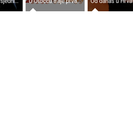
Čestitka predsjednika ŽO Zajednice utemeljitelja HDZ-a “Dr. Franjo Tuđman” Ličko-senjske županije Miroslava Petrya
U Otočcu traje prva opća planinarska škola