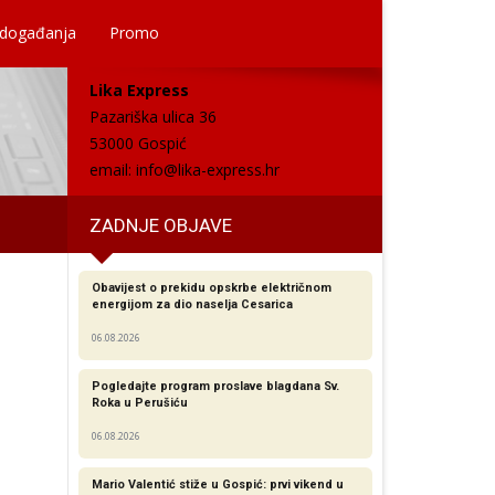
 događanja
Promo
Lika Express
Pazariška ulica 36
53000 Gospić
email:
info@lika-express.hr
ZADNJE OBJAVE
Obavijest o prekidu opskrbe električnom
energijom za dio naselja Cesarica
06.08.2026
Pogledajte program proslave blagdana Sv.
Roka u Perušiću
06.08.2026
Mario Valentić stiže u Gospić: prvi vikend u