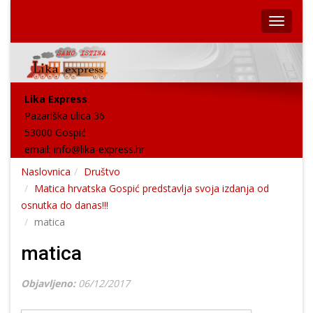
Lika Express
Pazariška ulica 36
53000 Gospić
email:
info@lika-express.hr
Naslovnica
Društvo
Matica hrvatska Gospić predstavlja svoja izdanja od
osnutka do danas!!!
matica
matica
Objavljeno:
06/12/2017