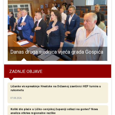
jelila promotivne sportske majice
Danas druga sjednica vijeća grada Gospića
ZADNJE OBJAVE
Ličanke viceprvakinje Hrvatske na Državnoj završnici HEP turnira u
rukometu
07.08.2026
Koliki dio plaće u Ličko-senjskoj županiji odlazi na gorivo? Nova
analiza otkriva regionalne razlike​