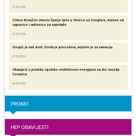
07.08.2026
Cirkus KoraZon otvorio Dječje ljeto u Otočcu uz žonglere, balone od
sapunice i radionicu za najmlađe
07.08.2026
Gospić je naš dom: Dosta je procedura, vrijeme je za sanaciju
07.08.2026
Obavijest o prekidu opskrbe električnom energijom za dio naselja
Cesarica
06.08.2026
PROMO
HEP OBAVIJESTI