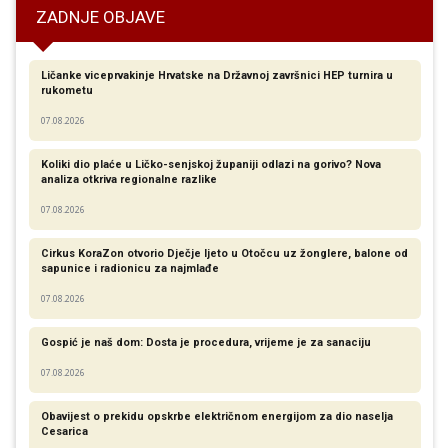
ZADNJE OBJAVE
Ličanke viceprvakinje Hrvatske na Državnoj završnici HEP turnira u
rukometu
07.08.2026
Koliki dio plaće u Ličko-senjskoj županiji odlazi na gorivo? Nova
analiza otkriva regionalne razlike​
07.08.2026
Cirkus KoraZon otvorio Dječje ljeto u Otočcu uz žonglere, balone od
sapunice i radionicu za najmlađe
07.08.2026
Gospić je naš dom: Dosta je procedura, vrijeme je za sanaciju
07.08.2026
Obavijest o prekidu opskrbe električnom energijom za dio naselja
Cesarica