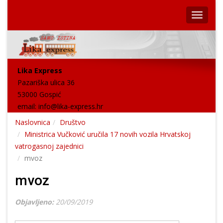
Lika Express
Pazariška ulica 36
53000 Gospić
email:
info@lika-express.hr
Naslovnica
Društvo
Ministrica Vučković uručila 17 novih vozila Hrvatskoj
vatrogasnoj zajednici
mvoz
mvoz
Objavljeno:
20/09/2019