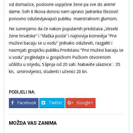
od domaćice, poslovne uspješne žene pa sve do animir
dame. Svih 6 likova donosi nam upravo Jadranka Elezović
ponovno oduševljavajući publiku maestralnom glumom.
Ne sumnjamo da će nakon popularnih predstava „Vesele
žene hrvatske“ i “Vlaška posla” i najnovija komedija “Prvi
muževi bacaju se u vodu” jednako oduševiti, razgaliti i
nasmijati gospićku publiku.Predstavu “Prvi muževi bacaju se
u vodu” pogledajte u gospićkom Pučkom otvorenom
učilištu u srijedu, 5.lipnja od 20 sati. Nabavite ulaznice: : 35
kn, umirovljenici, studenti i učenici 20 kn.
PODIJELI NA:
Facebook
Twitter
Google+
MOŽDA VAS ZANIMA