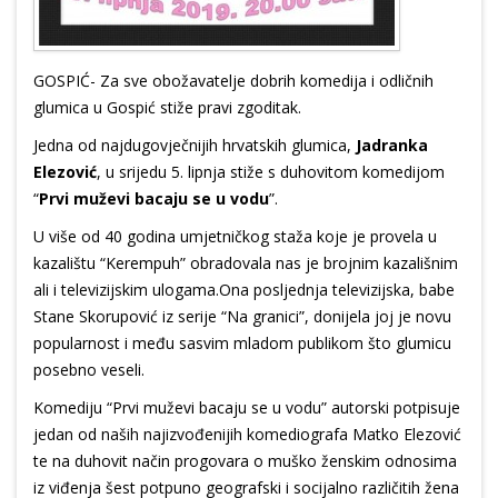
GOSPIĆ- Za sve obožavatelje dobrih komedija i odličnih
glumica u Gospić stiže pravi zgoditak.
Jedna od najdugovječnijih hrvatskih glumica,
Jadranka
Elezović
, u srijedu 5. lipnja stiže s duhovitom komedijom
“
Prvi muževi bacaju se u vodu
”.
U više od 40 godina umjetničkog staža koje je provela u
kazalištu “Kerempuh” obradovala nas je brojnim kazališnim
ali i televizijskim ulogama.Ona posljednja televizijska, babe
Stane Skorupović iz serije “Na granici”, donijela joj je novu
popularnost i među sasvim mladom publikom što glumicu
posebno veseli.
Komediju “Prvi muževi bacaju se u vodu” autorski potpisuje
jedan od naših najizvođenijih komediografa Matko Elezović
te na duhovit način progovara o muško ženskim odnosima
iz viđenja šest potpuno geografski i socijalno različitih žena