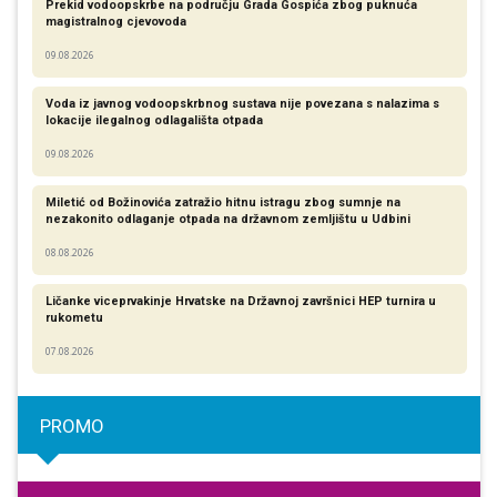
Prekid vodoopskrbe na području Grada Gospića zbog puknuća
magistralnog cjevovoda
09.08.2026
Voda iz javnog vodoopskrbnog sustava nije povezana s nalazima s
lokacije ilegalnog odlagališta otpada
09.08.2026
Miletić od Božinovića zatražio hitnu istragu zbog sumnje na
nezakonito odlaganje otpada na državnom zemljištu u Udbini
08.08.2026
Ličanke viceprvakinje Hrvatske na Državnoj završnici HEP turnira u
rukometu
07.08.2026
PROMO