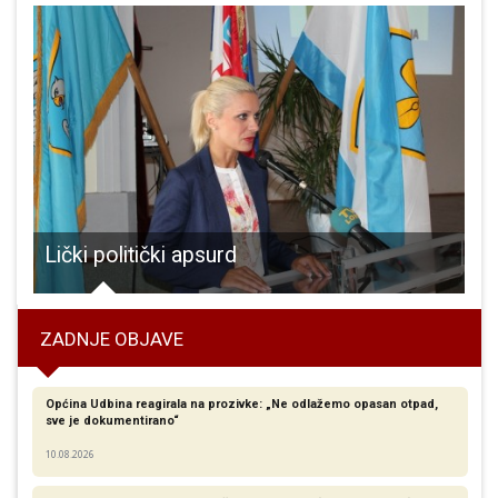
 U15 RK Gospić nastavili pobjednički niz
Lički politički apsurd
ZADNJE OBJAVE
Općina Udbina reagirala na prozivke: „Ne odlažemo opasan otpad,
sve je dokumentirano“
10.08.2026