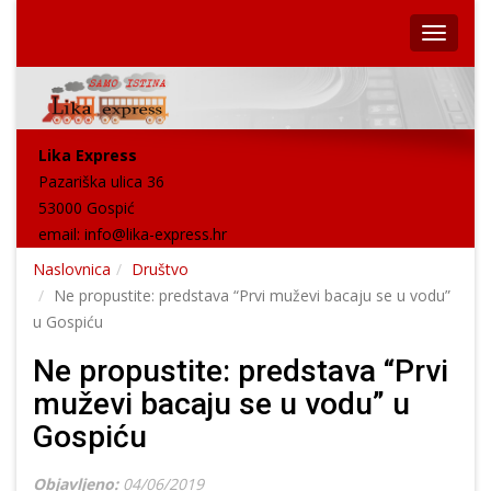
Lika Express
Pazariška ulica 36
53000 Gospić
email:
info@lika-express.hr
Naslovnica
Društvo
Ne propustite: predstava “Prvi muževi bacaju se u vodu”
u Gospiću
Ne propustite: predstava “Prvi
muževi bacaju se u vodu” u
Gospiću
Objavljeno:
04/06/2019