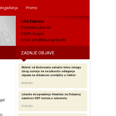
 događanja
Promo
Lika Express
Pazariška ulica 36
53000 Gospić
email:
info@lika-express.hr
ZADNJE OBJAVE
Miletić od Božinovića zatražio hitnu istragu
zbog sumnje na nezakonito odlaganje
otpada na državnom zemljištu u Udbini
08.08.2026
Ličanke viceprvakinje Hrvatske na Državnoj
završnici HEP turnira u rukometu
spić
07.08.2026
OI