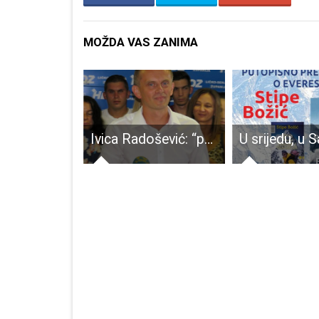
MOŽDA VAS ZANIMA
Pećine prejake za Gospić
Ivica Radošević: “pozivam Milinovića i Kolića da prestanu unositi razdor u članstvo HDZ-a”!!!