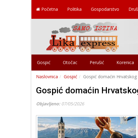
Početna
Politika
Gospodarstvo
Druš
Gospić
Otočac
Perušić
Korenica
Naslovnica
Gospić
Gospić domaćin Hrvatskog k
Gospić domaćin Hrvatskog
Objavljeno:
07/05/2026