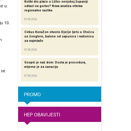
Koliki dio plaće u Ličko-senjskoj županiji
ke u
odlazi na gorivo? Nova analiza otkriva
regionalne razlike​
07.08.2026
ju 10.
Cirkus KoraZon otvorio Dječje ljeto u Otočcu
uz žonglere, balone od sapunice i radionicu
h
za najmlađe
07.08.2026
Gospić je naš dom: Dosta je procedura,
vrijeme je za sanaciju
 se
07.08.2026
PROMO
HEP OBAVIJESTI