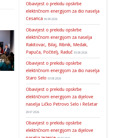
Obavijest o prekidu opskrbe
električnom energijom za dio naselja
Cesarica
06.08.2026
Obavijest o prekidu opskrbe
električnom energijom za naselja
Rakitovac, Bilaj, Ribnik, Medak,
Papuča, Počitelj, Raduč
03.08.2026
Talijani oduševljeni Ličko-senjskom županijom
Općina Perušić i ove je godine organizirala tehnički pregled traktora
Na rubu Europe sa Željkom 
Obavijest o prekidu opskrbe
električnom energijom za dio naselja
Staro Selo
03.08.2026
Obavijest o prekidu opskrbe
električnom energijom za dijelove
naselja Ličko Petrovo Selo i Rešetar
28.07.2026
Obavijest o prekidu opskrbe
električnom energijom za dijelove
naselja Jezerce