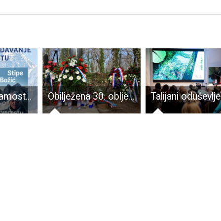
U srijedu, u Samostalnoj narodnoj knjižnici Gospić, Stipe Božić održat će putopisno predavanje o Everestu
Obilježena 30. obljetnica akcije „Plitvice“ i pogibije Josipa Jovića, prvog hrvatskog redarstvenika