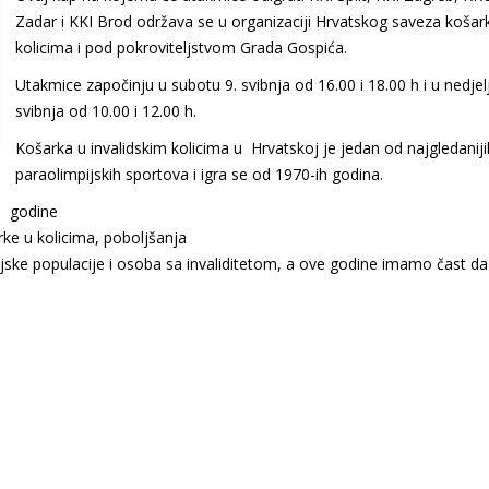
Zadar i KKI Brod održava se u organizaciji Hrvatskog saveza košar
kolicima i pod pokroviteljstvom Grada Gospića.
Utakmice započinju u subotu 9. svibnja od 16.00 i 18.00 h i u nedjel
svibnja od 10.00 i 12.00 h.
Košarka u invalidskim kolicima u Hrvatskoj je jedan od najgledaniji
paraolimpijskih sportova i igra se od 1970-ih godina.
. godine
rke u kolicima, poboljšanja
teljske populacije i osoba sa invaliditetom, a ove godine imamo čast da