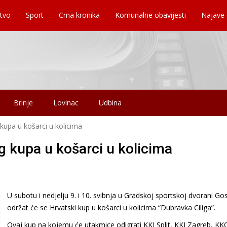
tvo
Sport
Crna kronika
Komunalne obavijesti
Najave
Brinje
Lovinac
Udbina
upa u košarci u kolicima
 kupa u košarci u kolicima
U subotu i nedjelju 9. i 10. svibnja u Gradskoj sportskoj dvorani Go
održat će se Hrvatski kup u košarci u kolicima “Dubravka Ciliga”.
Ovaj kup na kojemu će utakmice odigrati KKI Split, KKI Zagreb, KK