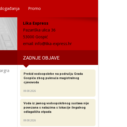
 događanja
Promo
Lika Express
Pazariška ulica 36
53000 Gospić
email:
info@lika-express.hr
ZADNJE OBJAVE
argra
Prekid vodoopskrbe na području Grada
Gospića zbog puknuća magistralnog
cjevovoda
09.08.2026
Voda iz javnog vodoopskrbnog sustava nije
povezana s nalazima s lokacije ilegalnog
odlagališta otpada
09.08.2026