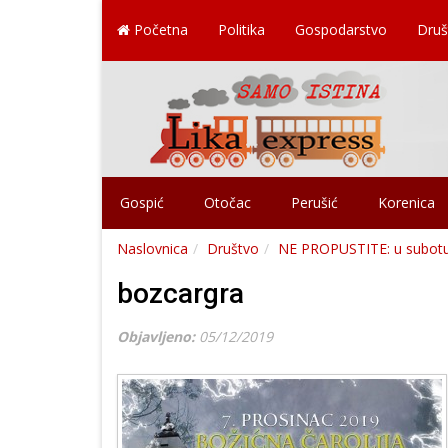
Početna
Politika
Gospodarstvo
Druš
Gospić
Otočac
Perušić
Korenica
Naslovnica
Društvo
NE PROPUSTITE: u subotu 7
bozcargra
Objavljeno:
05/12/2019