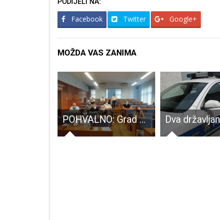
PODIJELI NA:
Facebook
Twitter
Google+
MOŽDA VAS ZANIMA
Veliki hit u kinu Korzo ovoga vikenda: Godzilla vs Kong
POHVALNO: Grad Gospić sa skoro 300,000 kuna potpora danas pomogao razvoj poljoprivrede