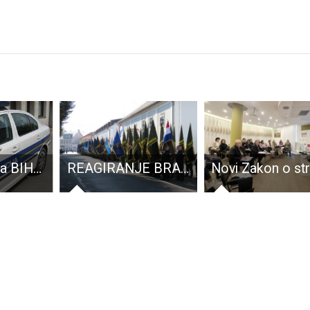
Dva državljana BIH-a uhićeni zbog protuzakonitog boravka u Hrvatskoj i “šverca ljudima”
REAGIRANJE BRANITELJSKIH UDRUGA NA IZJAVE VIJEĆNIKA SKUPŠTINE LSŽ I NAČELNIKA OPĆINE BRINJE ZLATKA FUMIĆA