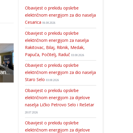
Obavijest o prekidu opskrbe
električnom energijom za dio naselja
Cesarica
06.08.2026
Obavijest o prekidu opskrbe
električnom energijom za naselja
Rakitovac, Bilaj, Ribnik, Medak,
Papuča, Počitelj, Raduč
03.08.2026
Obavijest o prekidu opskrbe
Novi Zakon o strancima u fokusu seminara za poslodavce u Otočcu
Od danas u Hrvatskoj elektronički nadzor osuđenika
Pećinskom parku Grabovača odobren EU projekt vrijedan 57.629 eura
električnom energijom za dio naselja
Staro Selo
03.08.2026
Obavijest o prekidu opskrbe
električnom energijom za dijelove
naselja Ličko Petrovo Selo i Rešetar
28.07.2026
Obavijest o prekidu opskrbe
električnom energijom za dijelove