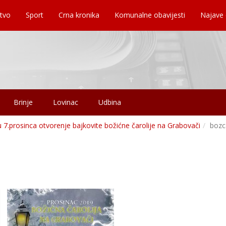
tvo
Sport
Crna kronika
Komunalne obavijesti
Najave
Brinje
Lovinac
Udbina
.prosinca otvorenje bajkovite božićne čarolije na Grabovači
bozc