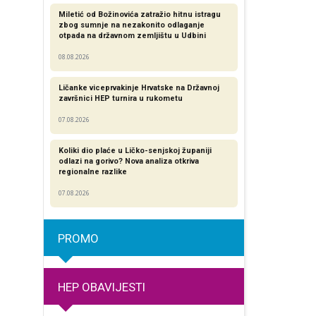
Miletić od Božinovića zatražio hitnu istragu
zbog sumnje na nezakonito odlaganje
otpada na državnom zemljištu u Udbini
08.08.2026
Ličanke viceprvakinje Hrvatske na Državnoj
završnici HEP turnira u rukometu
07.08.2026
Koliki dio plaće u Ličko-senjskoj županiji
odlazi na gorivo? Nova analiza otkriva
regionalne razlike​
07.08.2026
PROMO
HEP OBAVIJESTI