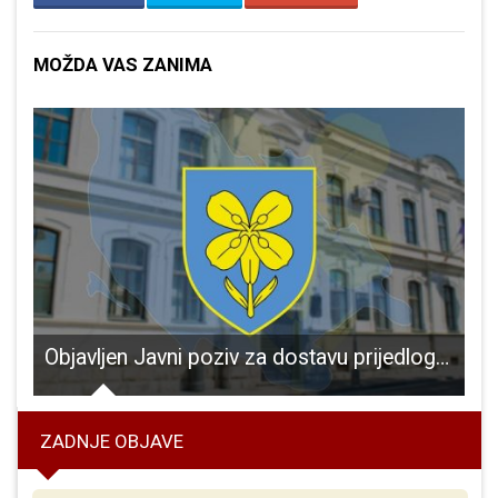
MOŽDA VAS ZANIMA
 Tesli
Objavljen Javni poziv za dostavu prijedloga za dodjelu javnih priznanja Ličko-senjske županije za 2024. godinu
ZADNJE OBJAVE