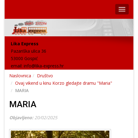
Lika Express
Pazariška ulica 36
53000 Gospić
email:
info@lika-express.hr
Naslovnica
Društvo
Ovaj vikend u kinu Korzo gledajte dramu "Maria"
MARIA
MARIA
Objavljeno:
20/02/2025