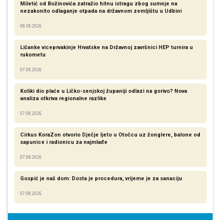
Miletić od Božinovića zatražio hitnu istragu zbog sumnje na
nezakonito odlaganje otpada na državnom zemljištu u Udbini
08.08.2026
Ličanke viceprvakinje Hrvatske na Državnoj završnici HEP turnira u
rukometu
07.08.2026
Koliki dio plaće u Ličko-senjskoj županiji odlazi na gorivo? Nova
analiza otkriva regionalne razlike​
07.08.2026
Cirkus KoraZon otvorio Dječje ljeto u Otočcu uz žonglere, balone od
sapunice i radionicu za najmlađe
07.08.2026
Gospić je naš dom: Dosta je procedura, vrijeme je za sanaciju
07.08.2026