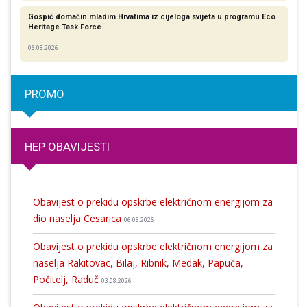
Gospić domaćin mladim Hrvatima iz cijeloga svijeta u programu Eco
Heritage Task Force
06.08.2026
PROMO
HEP OBAVIJESTI
Obavijest o prekidu opskrbe električnom energijom za
dio naselja Cesarica
06.08.2026
Obavijest o prekidu opskrbe električnom energijom za
naselja Rakitovac, Bilaj, Ribnik, Medak, Papuča,
Počitelj, Raduč
03.08.2026