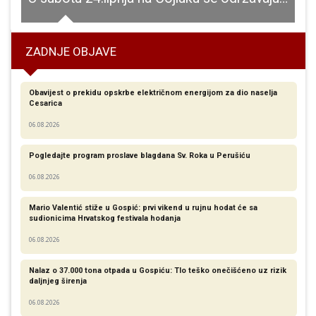
ZADNJE OBJAVE
Obavijest o prekidu opskrbe električnom energijom za dio naselja
Cesarica
06.08.2026
Pogledajte program proslave blagdana Sv. Roka u Perušiću
06.08.2026
Mario Valentić stiže u Gospić: prvi vikend u rujnu hodat će sa
sudionicima Hrvatskog festivala hodanja
06.08.2026
Nalaz o 37.000 tona otpada u Gospiću: Tlo teško onečišćeno uz rizik
daljnjeg širenja
06.08.2026