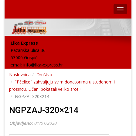
Lika Express
Pazariška ulica 36
53000 Gospić
email:
info@lika-express.hr
Naslovnica
Društvo
"Pčelice" zahvaljuju svim donatorima u studenom i
prosincu, Ličani pokazali veliko srce!!!
NGPZAJ-320×214
NGPZAJ-320×214
Objavljeno:
01/01/2020