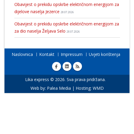
Obavijest o prekidu opskrbe električnom energijom za
dijelove naselja Jezerce
28.07.2026
Obavijest o prekidu opskrbe električnom energijom za
za dio naselja Željava Selo
28.07.2026
Naslovnica
Kontakt
Impressum
Uvjeti korištenja
Lika express © 2026. Sva prava pridržana.
Web by:
Palea Media
| Hosting:
WMD