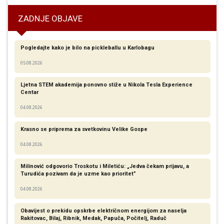
ZADNJE OBJAVE
Pogledajte kako je bilo na pickleballu u Karlobagu
05.08.2026
Ljetna STEM akademija ponovno stiže u Nikola Tesla Experience
Centar
04.08.2026
Krasno se priprema za svetkovinu Velike Gospe
04.08.2026
Milinović odgovorio Troskotu i Miletiću: „Jedva čekam prijavu, a
Turudića pozivam da je uzme kao prioritet”
04.08.2026
Obavijest o prekidu opskrbe električnom energijom za naselja
Rakitovac, Bilaj, Ribnik, Medak, Papuča, Počitelj, Raduč