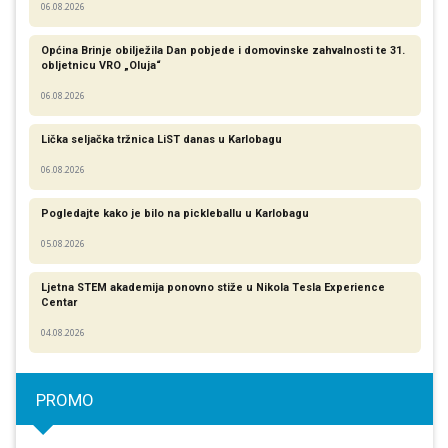
06.08.2026
Općina Brinje obilježila Dan pobjede i domovinske zahvalnosti te 31.
obljetnicu VRO „Oluja“
06.08.2026
Lička seljačka tržnica LiST danas u Karlobagu
06.08.2026
Pogledajte kako je bilo na pickleballu u Karlobagu
05.08.2026
Ljetna STEM akademija ponovno stiže u Nikola Tesla Experience
Centar
04.08.2026
PROMO