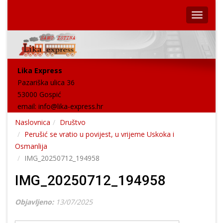
Lika Express
Pazariška ulica 36
53000 Gospić
email:
info@lika-express.hr
Naslovnica
Društvo
Perušić se vratio u povijest, u vrijeme Uskoka i
Osmanlija
IMG_20250712_194958
IMG_20250712_194958
Objavljeno:
13/07/2025