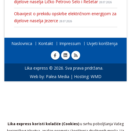
dijelove naselja Ličko Petrovo Selo i Rešetar
28.07.2026
Obavijest o prekidu opskrbe električnom energijom za
dijelove naselja Jezerce
28.07.2026
Naslovnica
Kontakt
Impressum
Uvjeti korištenja
Lika express © 2026. Sva prava pridržana.
Web by:
Palea Media
| Hosting:
WMD
Lika express koristi kolačiće (Cookies)
u svrhu poboljšanja Vašeg
korisničkog iskustva, analize prometa i korištenja društvenih mreža. Uz