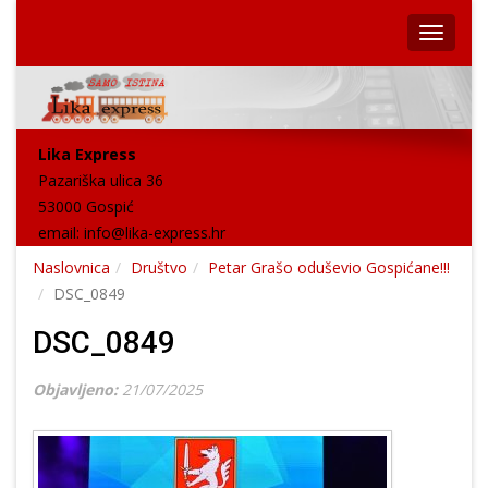
Lika Express
Pazariška ulica 36
53000 Gospić
email:
info@lika-express.hr
Naslovnica
Društvo
Petar Grašo oduševio Gospićane!!!
DSC_0849
DSC_0849
Objavljeno:
21/07/2025