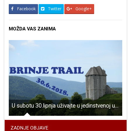
Facebook
Twitter
Google+
MOŽDA VAS ZANIMA
 u trail-u!!!
U subotu 30.lipnja uživajte u jedinstvenoj utrci Brinje trail!!!
ZADNJE OBJAVE