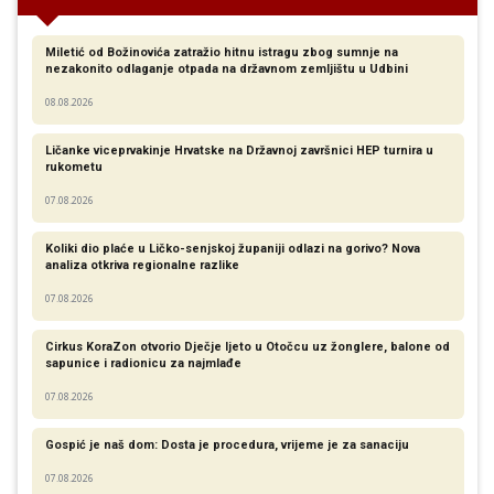
Miletić od Božinovića zatražio hitnu istragu zbog sumnje na
nezakonito odlaganje otpada na državnom zemljištu u Udbini
08.08.2026
Ličanke viceprvakinje Hrvatske na Državnoj završnici HEP turnira u
rukometu
07.08.2026
Koliki dio plaće u Ličko-senjskoj županiji odlazi na gorivo? Nova
analiza otkriva regionalne razlike​
07.08.2026
Cirkus KoraZon otvorio Dječje ljeto u Otočcu uz žonglere, balone od
sapunice i radionicu za najmlađe
07.08.2026
Gospić je naš dom: Dosta je procedura, vrijeme je za sanaciju
07.08.2026