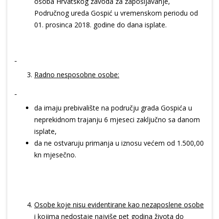
osoba Hrvatskog zavoda za zapošljavanje,
Područnog ureda Gospić u vremenskom periodu od
01. prosinca 2018. godine do dana isplate.
Radno nesposobne osobe:
da imaju prebivalište na području grada Gospića u
neprekidnom trajanju 6 mjeseci zaključno sa danom
isplate,
da ne ostvaruju primanja u iznosu većem od 1.500,00
kn mjesečno.
Osobe koje nisu evidentirane kao nezaposlene osobe
i kojima nedostaje najviše pet godina života do