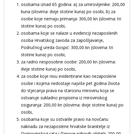
osobama iznad 65 godina: a) za umirovljenike: 200,00
kuna (slovima: dvije stotine kuna) po osobi, b) za
osobe koje nemaju primanja: 300,00 kn (slovima: tri
stotine kuna) po osobi,
osobama koje se nalaze u evidenciji nezaposlenih
osoba Hrvatskog zavoda za zapošljavanje,
Područnog ureda Gospić: 300,00 kn (slovima: tri
stotine kuna) po osobi,
za radno nesposobne osobe: 200,00 kn (slovima:
dvije stotine kuna) po osobi,
za osobe koje nisu evidentirane kao nezaposlene
osobe i kojima nedostaje najviše pet godina života
do stjecanja prava na starosnu mirovinu koja se
ostvaruje sukladno propisima iz mirovinskog
osiguranja: 200,00 kn (slovima: dvije stotine kuna) po
osobi,
osobama koje su ostvarile pravo na novčanu
naknadu za nezaposlene hrvatske branitelje iz
Domovinskog rata i članove njihovih obitelji: 200,00