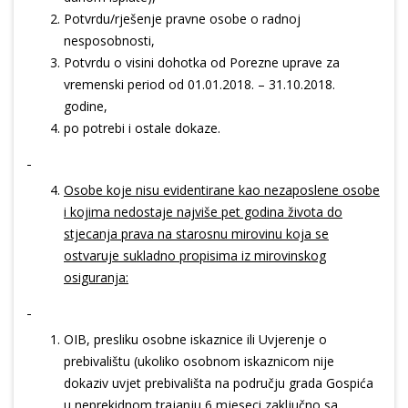
Potvrdu/rješenje pravne osobe o radnoj
nesposobnosti,
Potvrdu o visini dohotka od Porezne uprave za
vremenski period od 01.01.2018. – 31.10.2018.
godine,
po potrebi i ostale dokaze.
Osobe koje nisu evidentirane kao nezaposlene osobe
i kojima nedostaje najviše pet godina života do
stjecanja prava na starosnu mirovinu koja se
ostvaruje sukladno propisima iz mirovinskog
osiguranja:
OIB, presliku osobne iskaznice ili Uvjerenje o
prebivalištu (ukoliko osobnom iskaznicom nije
dokaziv uvjet prebivališta na području grada Gospića
u neprekidnom trajanju 6 mjeseci zaključno sa