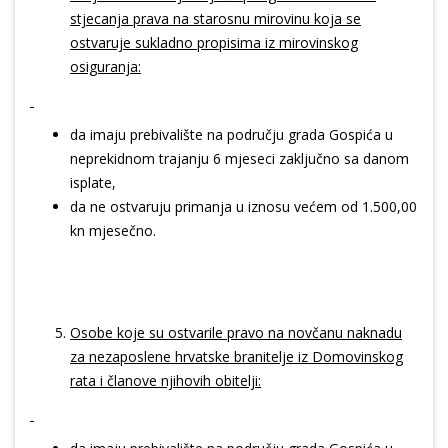
stjecanja prava na starosnu mirovinu koja se
ostvaruje sukladno propisima iz mirovinskog
osiguranja:
da imaju prebivalište na području grada Gospića u
neprekidnom trajanju 6 mjeseci zaključno sa danom
isplate,
da ne ostvaruju primanja u iznosu većem od 1.500,00
kn mjesečno.
Osobe koje su ostvarile pravo na novčanu naknadu
za nezaposlene hrvatske branitelje iz Domovinskog
rata i članove njihovih obitelji: