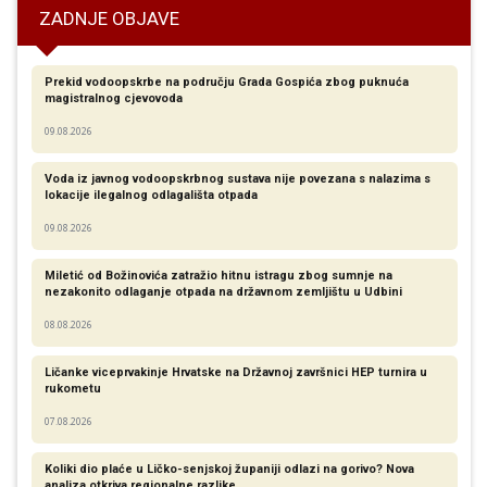
ZADNJE OBJAVE
Prekid vodoopskrbe na području Grada Gospića zbog puknuća
magistralnog cjevovoda
09.08.2026
Voda iz javnog vodoopskrbnog sustava nije povezana s nalazima s
lokacije ilegalnog odlagališta otpada
09.08.2026
Miletić od Božinovića zatražio hitnu istragu zbog sumnje na
nezakonito odlaganje otpada na državnom zemljištu u Udbini
08.08.2026
Ličanke viceprvakinje Hrvatske na Državnoj završnici HEP turnira u
rukometu
07.08.2026
Koliki dio plaće u Ličko-senjskoj županiji odlazi na gorivo? Nova
analiza otkriva regionalne razlike​