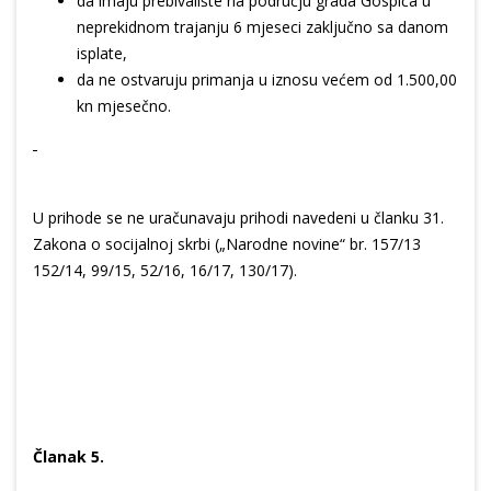
da imaju prebivalište na području grada Gospića u
neprekidnom trajanju 6 mjeseci zaključno sa danom
isplate,
da ne ostvaruju primanja u iznosu većem od 1.500,00
kn mjesečno.
U prihode se ne uračunavaju prihodi navedeni u članku 31.
Zakona o socijalnoj skrbi („Narodne novine“ br. 157/13
152/14, 99/15, 52/16, 16/17, 130/17).
Članak 5.