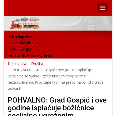
Lika Express
Pazariška ulica 36
53000 Gospić
email:
info@lika-express.hr
Naslovnica
Društvo
POHVALNO: Grad Gospić i ove godine isplaćuje
božićnice socijalno ugroženim umirovljenicima i
nezaposlenima. Pročitajte tko ima pravo na to i što treba
ostvariti
POHVALNO: Grad Gospić i ove
godine isplaćuje božićnice
socijalno ugroženim