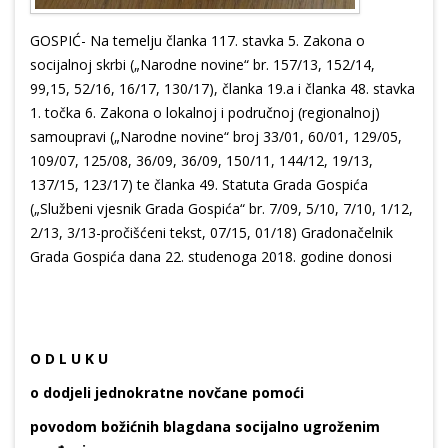
GOSPIĆ- Na temelju članka 117. stavka 5. Zakona o
socijalnoj skrbi („Narodne novine“ br. 157/13, 152/14,
99,15, 52/16, 16/17, 130/17), članka 19.a i članka 48. stavka
1. točka 6. Zakona o lokalnoj i područnoj (regionalnoj)
samoupravi („Narodne novine“ broj 33/01, 60/01, 129/05,
109/07, 125/08, 36/09, 36/09, 150/11, 144/12, 19/13,
137/15, 123/17) te članka 49. Statuta Grada Gospića
(„Službeni vjesnik Grada Gospića“ br. 7/09, 5/10, 7/10, 1/12,
2/13, 3/13-pročišćeni tekst, 07/15, 01/18) Gradonačelnik
Grada Gospića dana 22. studenoga 2018. godine donosi
O D L U K U
o dodjeli jednokratne novčane pomoći
povodom božićnih blagdana socijalno ugroženim