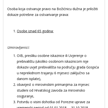
Osoba koja ostvaruje pravo na Božićnicu dužna je priložiti
dokaze potrebne za ostvarivanje prava:
Osobe iznad 65 godina:
Umirovljenici:
OIB, presliku osobne iskaznice ili Uvjerenje o
prebivalištu (ukoliko osobnom iskaznicom nije
dokaziv uvjet prebivališta na području grada Gospića
u neprekidnom trajanju 6 mjeseci zaključno sa
danom isplate),
obavijest o mirovinskim primanjima za mjesec
studeni od Hrvatskog zavoda za mirovinsko
osiguranje,
Potvrdu o visini dohotka od Porezne uprave za
vremenski period od 01.01.2018. – 31.10.2018.