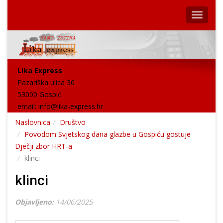
Lika Express
Pazariška ulica 36
53000 Gospić
email:
info@lika-express.hr
Naslovnica
Društvo
Povodom Svjetskog dana glazbe u Gospiću gostuje
Dječji zbor HRT-a
klinci
klinci
Objavljeno:
14/06/2025