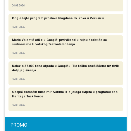
06.08.2026
Pogledajte program proslave blagdana Sv. Roka u Perušiću
06.08.2026
Mario Valentić stiže u Gospić: prvi vikend u rujnu hodat će sa
sudionicima Hrvatskog festivala hodanja
06.08.2026
Nalaz o 37.000 tona otpada u Gospiću: Tlo teško onečišćeno uz rizik
daljnjeg širenja
06.08.2026
Gospić domaćin mladim Hrvatima iz cijeloga svijeta u programu Eco
Heritage Task Force
06.08.2026
PROMO