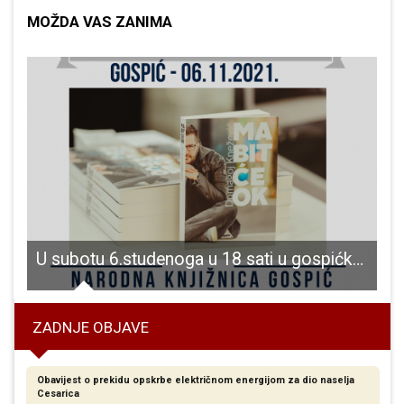
MOŽDA VAS ZANIMA
 i dolaskom svetog Nikole danas u 17 sati počinje Advent u Gospiću
U subotu 6.studenoga u 18 sati u gospićkoj knjižnici održat će se predstavljanje knjige “Ma bit će OK”autora Domagoja Kneževića
ZADNJE OBJAVE
Obavijest o prekidu opskrbe električnom energijom za dio naselja
Cesarica