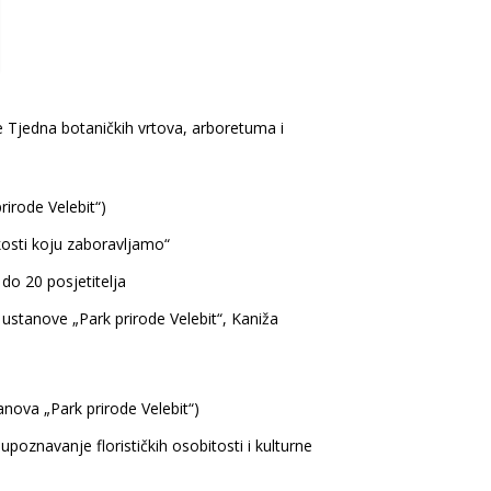
e Tjedna botaničkih vrtova, arboretuma i
rirode Velebit“)
kosti koju zaboravljamo“
 do 20 posjetitelja
ustanove „Park prirode Velebit“, Kaniža
anova „Park prirode Velebit“)
oznavanje florističkih osobitosti i kulturne