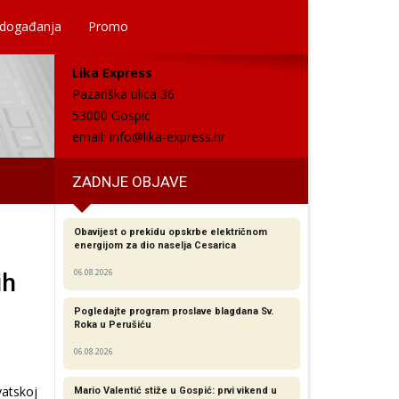
 događanja
Promo
Lika Express
Pazariška ulica 36
53000 Gospić
email:
info@lika-express.hr
ZADNJE OBJAVE
Obavijest o prekidu opskrbe električnom
energijom za dio naselja Cesarica
06.08.2026
ih
Pogledajte program proslave blagdana Sv.
Roka u Perušiću
06.08.2026
vatskoj
Mario Valentić stiže u Gospić: prvi vikend u