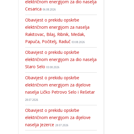
električnom energijom za dio naselja
Cesarica
06.08.2026
Obavijest o prekidu opskrbe
električnom energijom za naselja
Rakitovac, Bilaj, Ribnik, Medak,
Papuča, Počitelj, Raduč
03.08.2026
Obavijest o prekidu opskrbe
električnom energijom za dio naselja
Staro Selo
03.08.2026
Obavijest o prekidu opskrbe
električnom energijom za dijelove
naselja Ličko Petrovo Selo i Rešetar
28.07.2026
Obavijest o prekidu opskrbe
električnom energijom za dijelove
naselja Jezerce
28.07.2026