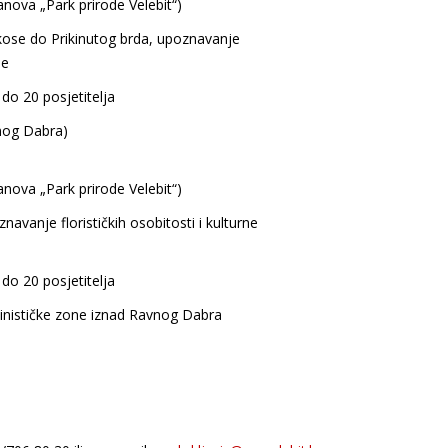
anova „Park prirode Velebit“)
ose do Prikinutog brda, upoznavanje
ne
 do 20 posjetitelja
nog Dabra)
anova „Park prirode Velebit“)
vanje florističkih osobitosti i kulturne
 do 20 posjetitelja
pinističke zone iznad Ravnog Dabra