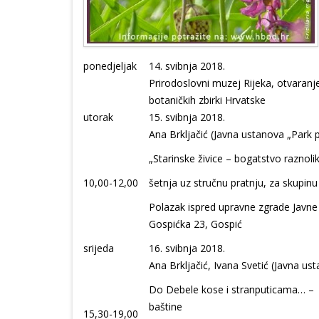
ponedjeljak
14. svibnja 2018.
Prirodoslovni muzej Rijeka, otvaranj
botaničkih zbirki Hrvatske
utorak
15. svibnja 2018.
Ana Brkljačić (Javna ustanova „Park p
„Starinske živice – bogatstvo raznoli
10,00-12,00
šetnja uz stručnu pratnju, za skupinu
Polazak ispred upravne zgrade Javne 
Gospićka 23, Gospić
srijeda
16. svibnja 2018.
Ana Brkljačić, Ivana Svetić (Javna ust
Do Debele kose i stranputicama… – up
baštine
15,30-19,00