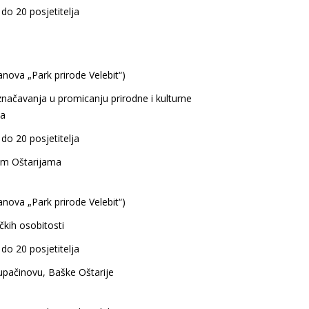
 do 20 posjetitelja
anova „Park prirode Velebit“)
načavanja u promicanju prirodne i kulturne
ja
 do 20 posjetitelja
kim Oštarijama
anova „Park prirode Velebit“)
čkih osobitosti
 do 20 posjetitelja
pačinovu, Baške Oštarije