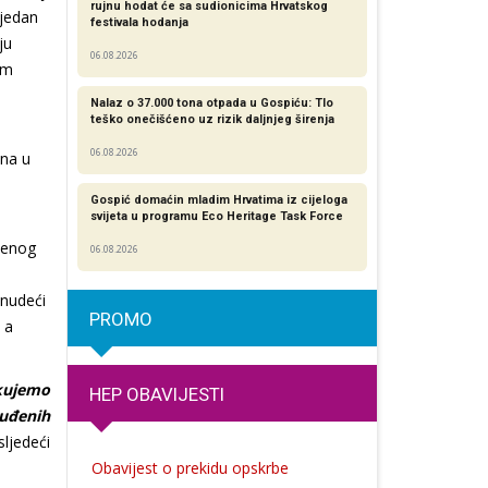
rujnu hodat će sa sudionicima Hrvatskog
Tjedan
festivala hodanja
ju
06.08.2026
im
Nalaz o 37.000 tona otpada u Gospiću: Tlo
teško onečišćeno uz rizik daljnjeg širenja
06.08.2026
ena u
Gospić domaćin mladim Hrvatima iz cijeloga
svijeta u programu Eco Heritage Task Force
ićenog
06.08.2026
 nudeći
PROMO
 a
ekujemo
HEP OBAVIJESTI
uđenih
sljedeći
Obavijest o prekidu opskrbe