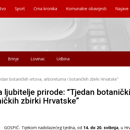
tvo
Sport
Crna kronika
Komunalne obavijesti
Najave
Brinje
Lovinac
Udbina
jedan botaničkih vrtova, arboretuma i botaničkih zbirki Hrvatske”
 ljubitelje prirode: “Tjedan botaničk
ičkih zbirki Hrvatske”
GOSPIĆ- Tijekom nadolazećeg tjedna, od
14. do 20. svibnja
, u Hr