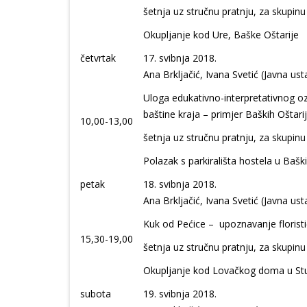
šetnja uz stručnu pratnju, za skupinu
Okupljanje kod Ure, Baške Oštarije
četvrtak
17. svibnja 2018.
Ana Brkljačić, Ivana Svetić (Javna ust
Uloga edukativno-interpretativnog oz
baštine kraja – primjer Baških Oštari
10,00-13,00
šetnja uz stručnu pratnju, za skupinu
Polazak s parkirališta hostela u Baš
petak
18. svibnja 2018.
Ana Brkljačić, Ivana Svetić (Javna ust
Kuk od Pećice – upoznavanje floristi
15,30-19,00
šetnja uz stručnu pratnju, za skupinu
Okupljanje kod Lovačkog doma u Stu
subota
19. svibnja 2018.