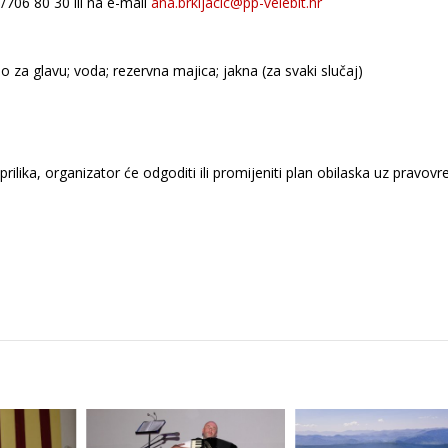
706 80 30 ili na e-mail
ana.brkljacic@pp-velebit.hr
za glavu; voda; rezervna majica; jakna (za svaki slučaj)
)prilika, organizator će odgoditi ili promijeniti plan obilaska uz pravo