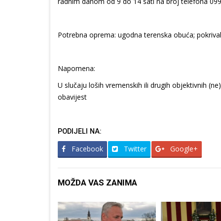
radnim danom od 9 do 14 sati na broj telefona 099/
Potrebna oprema: ugodna terenska obuća; pokrivalo 
Napomena:
U slučaju loših vremenskih ili drugih objektivnih (ne
obavijest
PODIJELI NA:
Facebook
Twitter
Google+
MOŽDA VAS ZANIMA