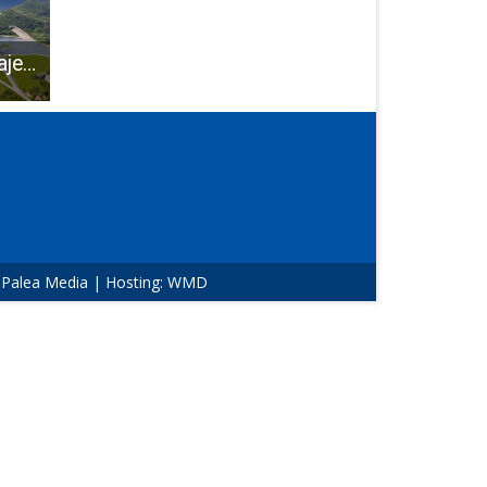
HES Kosinj postaje strateški investicijski projekt Republike Hrvatske?
The coklje fest održava se u subotu 1.srpnja u Otočcu
U nedjelju u Gospiću turnir u ženskoj košarci!!!
:
Palea Media
| Hosting:
WMD