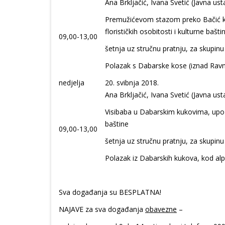
Ana Brkljačić, Ivana Svetić (Javna ust
Premužićevom stazom preko Bačić k
florističkih osobitosti i kulturne bašti
09,00-13,00
šetnja uz stručnu pratnju, za skupinu
Polazak s Dabarske kose (iznad Rav
nedjelja
20. svibnja 2018.
Ana Brkljačić, Ivana Svetić (Javna ust
Visibaba u Dabarskim kukovima, upozna
baštine
09,00-13,00
šetnja uz stručnu pratnju, za skupinu
Polazak iz Dabarskih kukova, kod al
Sva događanja su BESPLATNA!
NAJAVE za sva događanja
obavezne
–