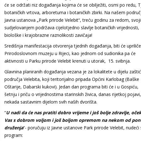
će se održati niz događanja kojima će se obilježiti, osmi po redu, 
botaničkih vrtova, arboretuma i botaničkih zbirki. Na našem područ
Javna ustanova „Park prirode Velebit“, treću godinu za redom, svoj
sudjelovanjem podržava cijelotjedno slavlje botaničkih vrijednosti,
biološke i krajobrazne raznolikosti zavičaja!
Središnja manifestacija otvorenja tjednih događanja, biti će uprilič
Prirodoslovnom muzeju u Rijeci, kao jednom od sudionika pa će
aktivnosti u Parku prirode Velebit krenuti u utorak, 15. svibnja.
Glavnina planiranih događanja vezana je za lokalitete u dijelu zašt
područja Velebita, koji teritorijalno pripada Općini Karlobag (Baške
Oštarije, Dabarski kukovi). Jedan dan programa biti će i u Gospiću,
šetnju i priču o vrijednostima starinskih živica, danas rijetkoj pojavi,
nekada sastavnim dijelom svih naših dvorišta.
“
U nadi da će nas pratiti dobro vrijeme i još bolje zdravlje, oč
Vas s dobrom voljom i još boljom opremom na nekom od pon
druženja
“- poručuju iz Javne ustanove Park prirode Velebit, nudeći 
program: