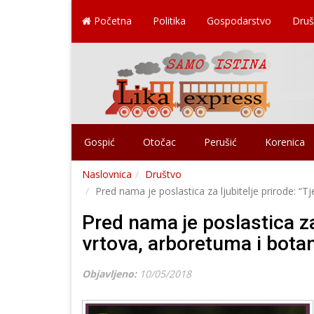
Početna
Politika
Gospodarstvo
Druš
Gospić
Otočac
Perušić
Korenica
Naslovnica
Društvo
Pred nama je poslastica za ljubitelje prirode: “T
Pred nama je poslastica za
vrtova, arboretuma i botan
Objavljeno:
10/05/2018