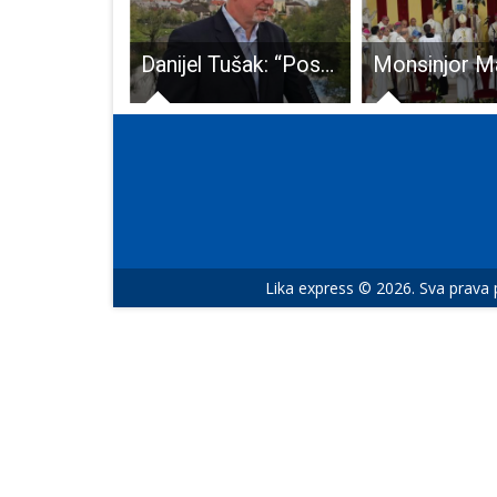
BRAVO: Četiri gospićka rukometaša na okupljanju selekcija Hrvatske
Danijel Tušak: “Postajem nezavisni vijećnik u ličkoj Županijskoj skupštini!”
Lika express © 2026. Sva prava