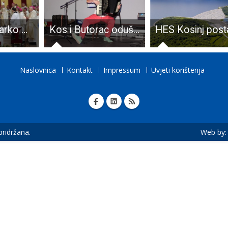
Monsinjor Marko Medo postao treći biskup u povijesti Gospićko-senjske biskupije
Kos i Butorac oduševili publiku
Naslovnica
Kontakt
Impressum
Uvjeti korištenja
 pridržana.
Web by