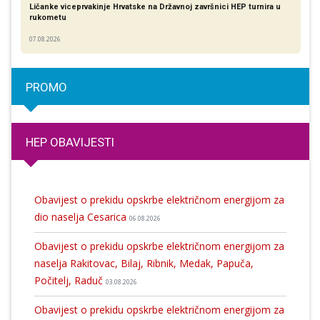
Ličanke viceprvakinje Hrvatske na Državnoj završnici HEP turnira u
rukometu
07.08.2026
PROMO
HEP OBAVIJESTI
Obavijest o prekidu opskrbe električnom energijom za
dio naselja Cesarica
06.08.2026
Obavijest o prekidu opskrbe električnom energijom za
naselja Rakitovac, Bilaj, Ribnik, Medak, Papuča,
Počitelj, Raduč
03.08.2026
Obavijest o prekidu opskrbe električnom energijom za