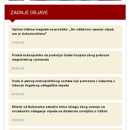
ZADNJE OBJAVE
Općina Udbina reagirala na prozivke: „Ne odlažemo opasan otpad,
sve je dokumentirano“
10.08.2026
Prekid vodoopskrbe na području Grada Gospića zbog puknuća
magistralnog cjevovoda
09.08.2026
Voda iz javnog vodoopskrbnog sustava nije povezana s nalazima s
lokacije ilegalnog odlagališta otpada
09.08.2026
Miletić od Božinovića zatražio hitnu istragu zbog sumnje na
nezakonito odlaganje otpada na državnom zemljištu u Udbini
08.08.2026