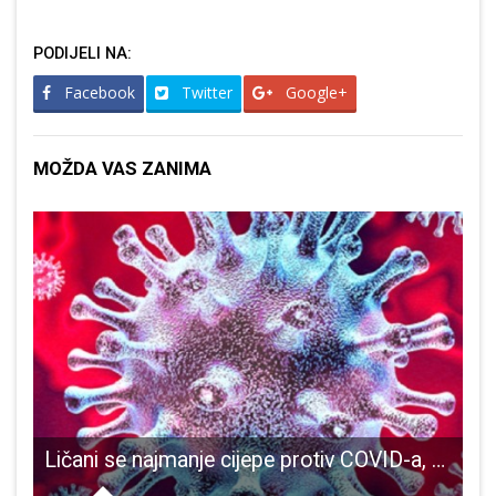
PODIJELI NA:
Facebook
Twitter
Google+
MOŽDA VAS ZANIMA
elniku Turiću putovali na doček Vatrenih u Zagreb!!!
Ličani se najmanje cijepe protiv COVID-a, posljedica je vidljiva, raste broj novooboljelih
I