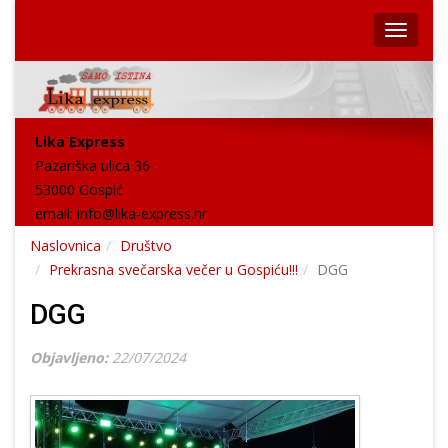
Lika Express
Pazariška ulica 36
53000 Gospić
email:
info@lika-express.hr
Naslovnica
Društvo
Prekrasna svečarska večer u Gospiću!!!
DGG
DGG
Objavljeno:
22/07/2024