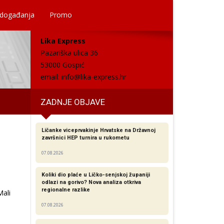
 događanja
Promo
Lika Express
Pazariška ulica 36
53000 Gospić
email:
info@lika-express.hr
ZADNJE OBJAVE
Ličanke viceprvakinje Hrvatske na Državnoj
završnici HEP turnira u rukometu
07.08.2026
Koliki dio plaće u Ličko-senjskoj županiji
odlazi na gorivo? Nova analiza otkriva
regionalne razlike​
Mali
07.08.2026