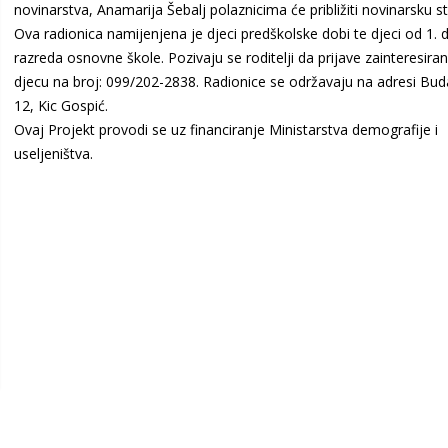
novinarstva, Anamarija Šebalj polaznicima će približiti novinarsku st
Ova radionica namijenjena je djeci predškolske dobi te djeci od 1. d
razreda osnovne škole. Pozivaju se roditelji da prijave zainteresira
djecu na broj: 099/202-2838. Radionice se održavaju na adresi Bu
12, Kic Gospić.
Ovaj Projekt provodi se uz financiranje Ministarstva demografije i
useljeništva.