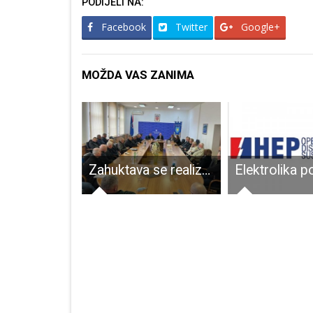
PODIJELI NA:
Facebook
Twitter
Google+
MOŽDA VAS ZANIMA
Župan Milinović proglasio elementarnu nepogodu poplava u dijelu Perušića i Otočca
Zahuktava se realizacija projekta gradnje Memorijalnog centra Domovinskog rata u Gospiću, te Ustanove za trajni smještaj hrvatskih branitelja u Otočcu