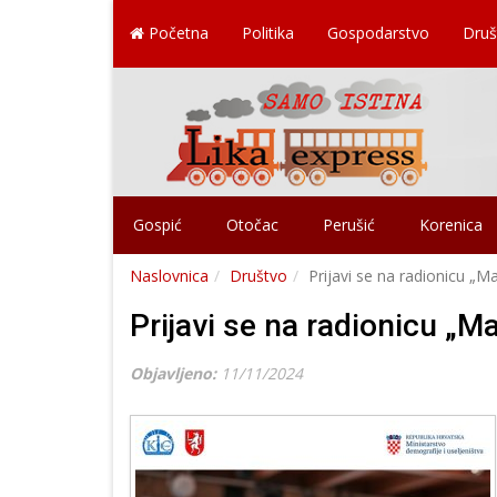
Početna
Politika
Gospodarstvo
Druš
Gospić
Otočac
Perušić
Korenica
Naslovnica
Društvo
Prijavi se na radionicu „Ma
Prijavi se na radionicu „Ma
Objavljeno:
11/11/2024