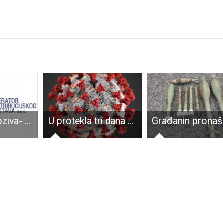
Elektrolika poziva- sami očitavajte svoja brojila
U protekla tri dana čak 53 novooboljele osobe od COVID-19