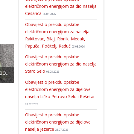
električnom energijom za dio naselja
Cesarica
06.08.2026
Obavijest o prekidu opskrbe
električnom energijom za naselja
Rakitovac, Bilaj, Ribnik, Medak,
Papuča, Počitelj, Raduč
03.08.2026
Obavijest o prekidu opskrbe
električnom energijom za dio naselja
Staro Selo
Građanin pronašao mine
Odvaži se i zaigraj pickleball – upisi u tijeku!
Direktor HTZ-a Kristijan Staničić održao koordinacijski sastanak s predstavnicima turističkih zajednica Ličko-senjske i Karlovačke županije
03.08.2026
Obavijest o prekidu opskrbe
električnom energijom za dijelove
naselja Ličko Petrovo Selo i Rešetar
28.07.2026
Obavijest o prekidu opskrbe
električnom energijom za dijelove
naselja Jezerce
28.07.2026