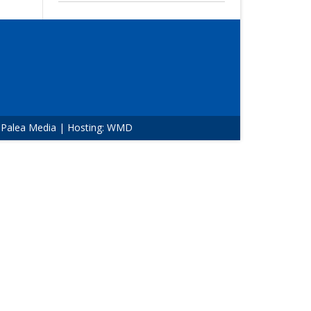
:
Palea Media
| Hosting:
WMD