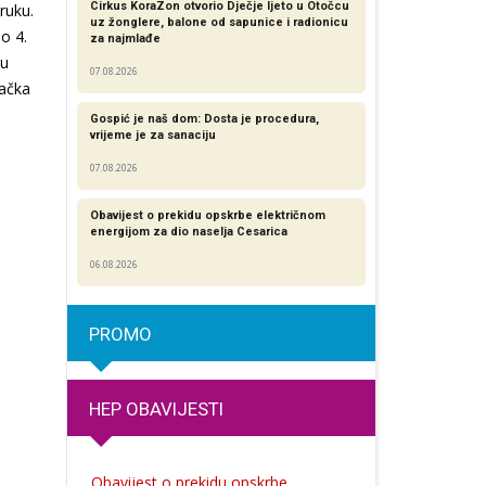
Cirkus KoraZon otvorio Dječje ljeto u Otočcu
ruku.
uz žonglere, balone od sapunice i radionicu
o 4.
za najmlađe
nu
07.08.2026
dačka
Gospić je naš dom: Dosta je procedura,
vrijeme je za sanaciju
07.08.2026
Obavijest o prekidu opskrbe električnom
energijom za dio naselja Cesarica
06.08.2026
PROMO
HEP OBAVIJESTI
Obavijest o prekidu opskrbe