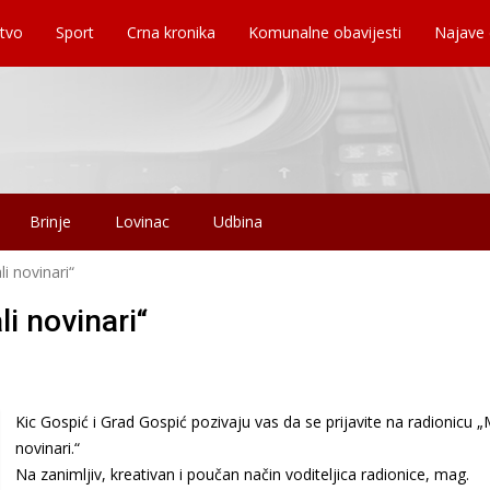
tvo
Sport
Crna kronika
Komunalne obavijesti
Najave
Brinje
Lovinac
Udbina
li novinari“
li novinari“
Kic Gospić i Grad Gospić pozivaju vas da se prijavite na radionicu „
novinari.“
Na zanimljiv, kreativan i poučan način voditeljica radionice, mag.