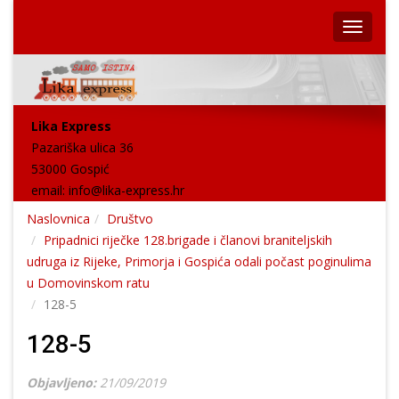
Lika Express
Pazariška ulica 36
53000 Gospić
email:
info@lika-express.hr
Naslovnica
Društvo
Pripadnici riječke 128.brigade i članovi braniteljskih
udruga iz Rijeke, Primorja i Gospića odali počast poginulima
u Domovinskom ratu
128-5
128-5
Objavljeno:
21/09/2019