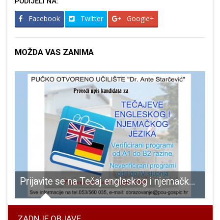
PODIJELI NA:
Facebook
Twitter
Google+
MOŽDA VAS ZANIMA
ici, Darko Milinović ostaje apsolutni šef Ličko-senjske županije!!!!
Prijavite se na Tečaj engleskog i njemačkog jezika
ZADNJE OBJAVE