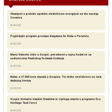
Obavijest o prekidu opskrbe električnom energijom za dio naselja
Cesarica
06.08.2026
Pogledajte program proslave blagdana Sv. Roka u Perušiću
06.08.2026
Mario Valentić stiže u Gospić: prvi vikend u rujnu hodat će sa
sudionicima Hrvatskog festivala hodanja
06.08.2026
Nalaz o 37.000 tona otpada u Gospiću: Tlo teško onečišćeno uz rizik
daljnjeg širenja
06.08.2026
Gospić domaćin mladim Hrvatima iz cijeloga svijeta u programu Eco
Heritage Task Force
06.08.2026