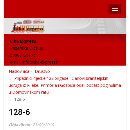
Lika Express
Pazariška ulica 36
53000 Gospić
email:
info@lika-express.hr
Naslovnica
Društvo
Pripadnici riječke 128.brigade i članovi braniteljskih
udruga iz Rijeke, Primorja i Gospića odali počast poginulima
u Domovinskom ratu
128-6
128-6
Objavljeno:
21/09/2019