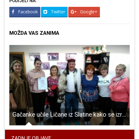
PODIJELI NA:
Facebook
Twitter
Google+
MOŽDA VAS ZANIMA
sudjelovao u obilježavanju sv. Florijana i Križeve
Gačanke učile Ličane iz Slatine kako se izrađuje lička kapa
S
ZADNJE OBJAVE