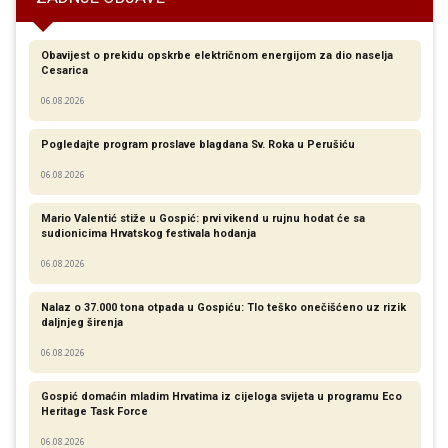
Obavijest o prekidu opskrbe električnom energijom za dio naselja
Cesarica
06.08.2026
Pogledajte program proslave blagdana Sv. Roka u Perušiću
06.08.2026
Mario Valentić stiže u Gospić: prvi vikend u rujnu hodat će sa
sudionicima Hrvatskog festivala hodanja
06.08.2026
Nalaz o 37.000 tona otpada u Gospiću: Tlo teško onečišćeno uz rizik
daljnjeg širenja
06.08.2026
Gospić domaćin mladim Hrvatima iz cijeloga svijeta u programu Eco
Heritage Task Force
06.08.2026