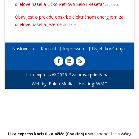
dijelove naselja Ličko Petrovo Selo i Rešetar
28.07.2026
Obavijest o prekidu opskrbe električnom energijom za
dijelove naselja Jezerce
28.07.2026
Naslovnica
Kontakt
Impressum
Uvjeti korištenja
Lika express © 2026. Sva prava pridržana.
Web by:
Palea Media
| Hosting:
WMD
Lika express koristi kolačiće (Cookies)
u svrhu poboljšanja Vašeg