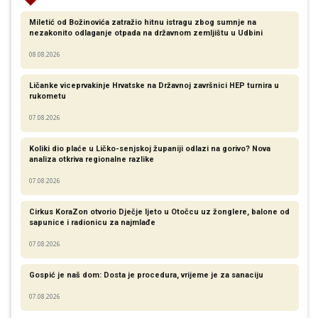
Miletić od Božinovića zatražio hitnu istragu zbog sumnje na
nezakonito odlaganje otpada na državnom zemljištu u Udbini
08.08.2026
Ličanke viceprvakinje Hrvatske na Državnoj završnici HEP turnira u
rukometu
07.08.2026
Koliki dio plaće u Ličko-senjskoj županiji odlazi na gorivo? Nova
analiza otkriva regionalne razlike​
07.08.2026
Cirkus KoraZon otvorio Dječje ljeto u Otočcu uz žonglere, balone od
sapunice i radionicu za najmlađe
07.08.2026
Gospić je naš dom: Dosta je procedura, vrijeme je za sanaciju
07.08.2026