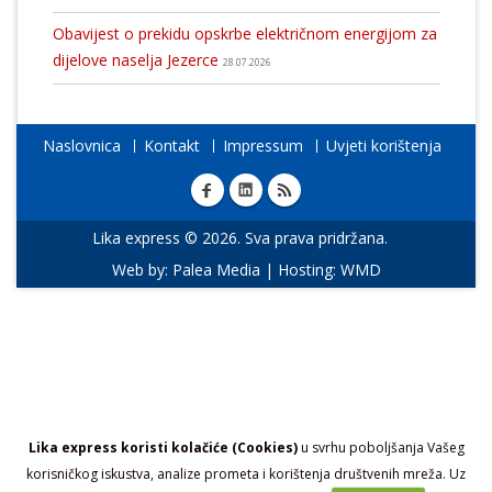
Obavijest o prekidu opskrbe električnom energijom za
dijelove naselja Jezerce
28.07.2026
Naslovnica
Kontakt
Impressum
Uvjeti korištenja
Lika express © 2026. Sva prava pridržana.
Web by:
Palea Media
| Hosting:
WMD
Lika express koristi kolačiće (Cookies)
u svrhu poboljšanja Vašeg
korisničkog iskustva, analize prometa i korištenja društvenih mreža. Uz