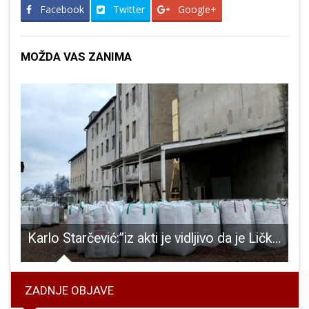
Facebook
Twitter
Google+
MOŽDA VAS ZANIMA
Kosa Janjačka
Karlo Starčević:”iz akti je vidljivo da je Ličko – senjska županija izdala 10. listopada 2022. godine dozvolu za oporabu (reciklažu) neopasnog otpada a ne Grad Gospić ili gradonačelnik Karlo Starčević”
U
ZADNJE OBJAVE