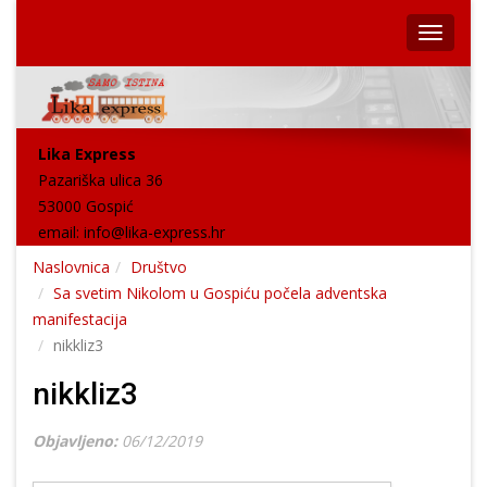
Lika Express
Pazariška ulica 36
53000 Gospić
email:
info@lika-express.hr
Naslovnica
Društvo
Sa svetim Nikolom u Gospiću počela adventska
manifestacija
nikkliz3
nikkliz3
Objavljeno:
06/12/2019