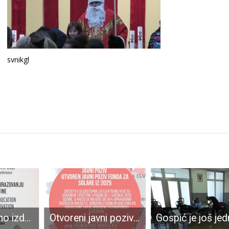
svnikgl
Danas virtualno izdanje znanstveno-stručnog skupa Dani Šime i Ante Starčevića
Otvoreni javni pozivi Fonda za sufinanciranje ugradnje solarnih elektrana