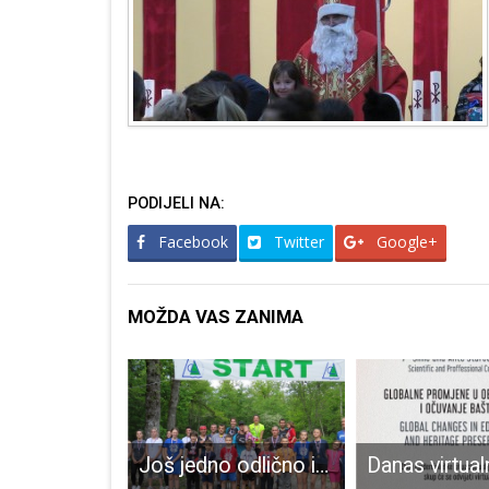
PODIJELI NA:
Facebook
Twitter
Google+
MOŽDA VAS ZANIMA
Program 7. The Coklje Festa u Otočcu
Još jedno odlično izdanje krosa Jasikovac