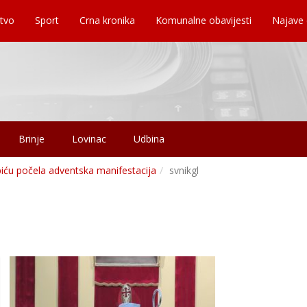
tvo
Sport
Crna kronika
Komunalne obavijesti
Najave
Brinje
Lovinac
Udbina
iću počela adventska manifestacija
svnikgl