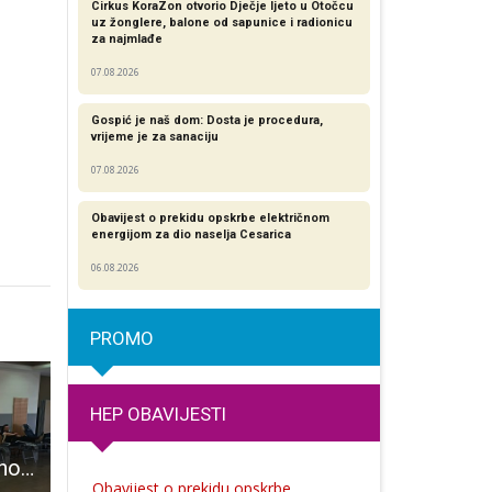
Cirkus KoraZon otvorio Dječje ljeto u Otočcu
uz žonglere, balone od sapunice i radionicu
za najmlađe
07.08.2026
Gospić je naš dom: Dosta je procedura,
vrijeme je za sanaciju
07.08.2026
Obavijest o prekidu opskrbe električnom
energijom za dio naselja Cesarica
06.08.2026
PROMO
HEP OBAVIJESTI
Gospić je još jednom pokazao veliko srce
Raskinut ugovor koji nije ni postojao???
U kinu Korzo u Gospiću u petak i subotu 2. i 3.siječnja od 18 sati gledajte animirani fi
Obavijest o prekidu opskrbe