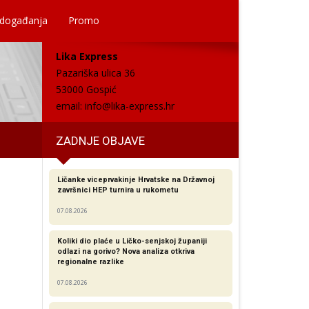
 događanja
Promo
Lika Express
Pazariška ulica 36
53000 Gospić
email:
info@lika-express.hr
ZADNJE OBJAVE
Ličanke viceprvakinje Hrvatske na Državnoj
završnici HEP turnira u rukometu
07.08.2026
Koliki dio plaće u Ličko-senjskoj županiji
odlazi na gorivo? Nova analiza otkriva
regionalne razlike​
07.08.2026