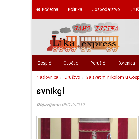
Početna
Politika
Gospodarstvo
Druš
Gospić
Otočac
Perušić
Korenica
Naslovnica
Društvo
Sa svetim Nikolom u Gosp
svnikgl
Objavljeno:
06/12/2019