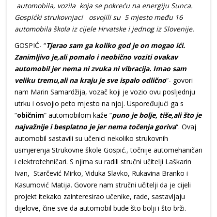
automobila, vozila koja se pokreću na energiju Sunca.
Gospićki strukovnjaci osvojili su 5 mjesto među 16
automobila škola iz cijele Hrvatske i jednog iz Slovenije.
GOSPIĆ- “
Tjerao sam ga koliko god je on mogao ići.
Zanimljivo je,ali pomalo i neobično voziti ovakav
automobil jer nema ni zvuka ni vibracija. Imao sam
veliku tremu,ali na kraju je sve ispalo odlično
“- govori
nam Marin Samardžija, vozač koji je vozio ovu posljednju
utrku i osvojio peto mjesto na njoj. Uspoređujući ga s
“
običnim
” automobilom kaže “
puno je bolje, tiše,ali što je
najvažnije i besplatno je jer nema točenja goriva
“. Ovaj
automobil sastavili su učenici nekoliko strukovnih
usmjerenja Strukovne škole Gospić., točnije automehaničari
i elektrotehničari. S njima su radili stručni učitelji Laškarin
Ivan, Starčević Mirko, Viduka Slavko, Rukavina Branko i
Kasumović Matija. Govore nam stručni učitelji da je cijeli
projekt itekako zainteresirao učenike, rade, sastavljaju
dijelove, čine sve da automobil bude što bolji i što brži.