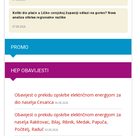
Koliki dio plaće u Ličko-senjskoj županiji odlazi na gorivo? Nova
analiza otkriva regionalne razlike​
07.08.2026
PROMO
HEP OBAVIJESTI
Obavijest o prekidu opskrbe električnom energijom za
dio naselja Cesarica
06.08.2026
Obavijest o prekidu opskrbe električnom energijom za
naselja Rakitovac, Bilaj, Ribnik, Medak, Papuča,
Počitelj, Raduč
03.08.2026