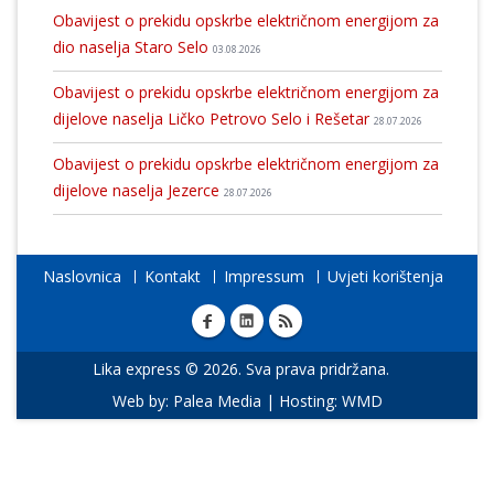
Obavijest o prekidu opskrbe električnom energijom za
dio naselja Staro Selo
03.08.2026
Obavijest o prekidu opskrbe električnom energijom za
dijelove naselja Ličko Petrovo Selo i Rešetar
28.07.2026
Obavijest o prekidu opskrbe električnom energijom za
dijelove naselja Jezerce
28.07.2026
Naslovnica
Kontakt
Impressum
Uvjeti korištenja
Lika express © 2026. Sva prava pridržana.
Web by:
Palea Media
| Hosting:
WMD