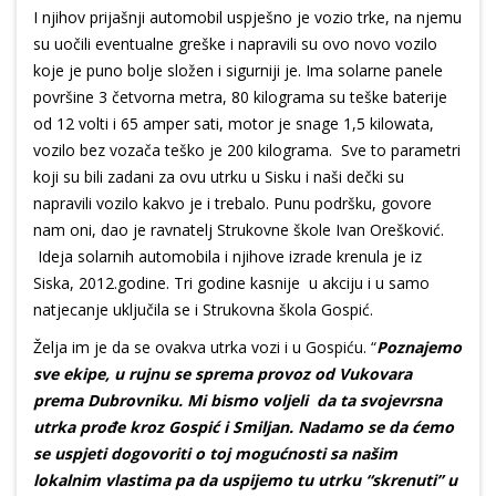
I njihov prijašnji automobil uspješno je vozio trke, na njemu
su uočili eventualne greške i napravili su ovo novo vozilo
koje je puno bolje složen i sigurniji je. Ima solarne panele
površine 3 četvorna metra, 80 kilograma su teške baterije
od 12 volti i 65 amper sati, motor je snage 1,5 kilowata,
vozilo bez vozača teško je 200 kilograma. Sve to parametri
koji su bili zadani za ovu utrku u Sisku i naši dečki su
napravili vozilo kakvo je i trebalo. Punu podršku, govore
nam oni, dao je ravnatelj Strukovne škole Ivan Orešković.
Ideja solarnih automobila i njihove izrade krenula je iz
Siska, 2012.godine. Tri godine kasnije u akciju i u samo
natjecanje uključila se i Strukovna škola Gospić.
Želja im je da se ovakva utrka vozi i u Gospiću. “
Poznajemo
sve ekipe, u rujnu se sprema provoz od Vukovara
prema Dubrovniku. Mi bismo voljeli da ta svojevrsna
utrka prođe kroz Gospić i Smiljan. Nadamo se da ćemo
se uspjeti dogovoriti o toj mogućnosti sa našim
lokalnim vlastima pa da uspijemo tu utrku “skrenuti” u