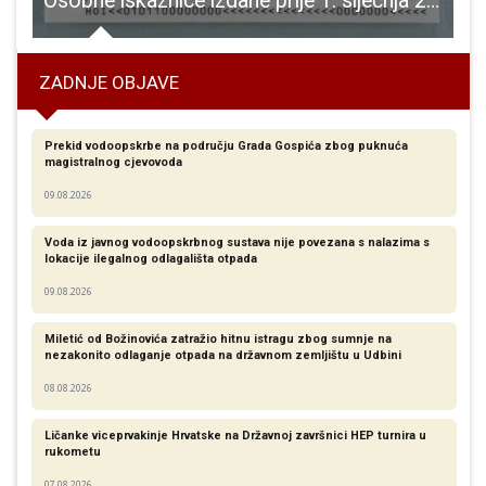
ć osvojili vrijednu dm-ovu nagradu
Osobne iskaznice izdane prije 1. siječnja 2003. s trajnim rokom važenja prestaju vrijediti 3. kolovoza 2026.
ZADNJE OBJAVE
Prekid vodoopskrbe na području Grada Gospića zbog puknuća
magistralnog cjevovoda
09.08.2026
Voda iz javnog vodoopskrbnog sustava nije povezana s nalazima s
lokacije ilegalnog odlagališta otpada
09.08.2026
Miletić od Božinovića zatražio hitnu istragu zbog sumnje na
nezakonito odlaganje otpada na državnom zemljištu u Udbini
08.08.2026
Ličanke viceprvakinje Hrvatske na Državnoj završnici HEP turnira u
rukometu
07.08.2026