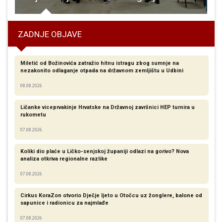
ZADNJE OBJAVE
Miletić od Božinovića zatražio hitnu istragu zbog sumnje na
nezakonito odlaganje otpada na državnom zemljištu u Udbini
08.08.2026
Ličanke viceprvakinje Hrvatske na Državnoj završnici HEP turnira u
rukometu
07.08.2026
Koliki dio plaće u Ličko-senjskoj županiji odlazi na gorivo? Nova
analiza otkriva regionalne razlike​
07.08.2026
Cirkus KoraZon otvorio Dječje ljeto u Otočcu uz žonglere, balone od
sapunice i radionicu za najmlađe
07.08.2026