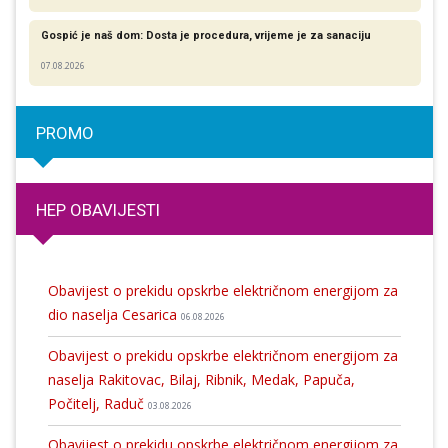
Gospić je naš dom: Dosta je procedura, vrijeme je za sanaciju
07.08.2026
PROMO
HEP OBAVIJESTI
Obavijest o prekidu opskrbe električnom energijom za
dio naselja Cesarica
06.08.2026
Obavijest o prekidu opskrbe električnom energijom za
naselja Rakitovac, Bilaj, Ribnik, Medak, Papuča,
Počitelj, Raduč
03.08.2026
Obavijest o prekidu opskrbe električnom energijom za