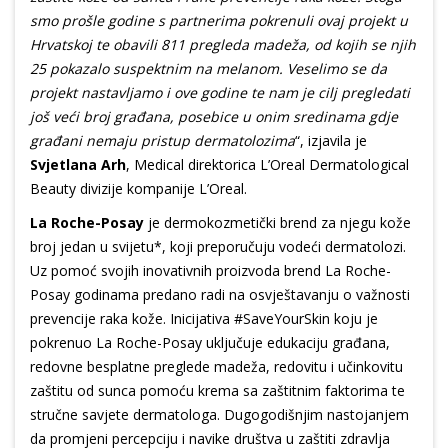
smo prošle godine s partnerima pokrenuli ovaj projekt u
Hrvatskoj te obavili 811 pregleda madeža, od kojih se njih
25 pokazalo suspektnim na melanom. Veselimo se da
projekt nastavljamo i ove godine te nam je cilj pregledati
još veći broj građana, posebice u onim sredinama gdje
građani nemaju pristup dermatolozima
“, izjavila je
Svjetlana Arh
, Medical direktorica L’Oreal Dermatological
Beauty divizije kompanije L’Oreal.
La Roche-Posay
je dermokozmetički brend za njegu kože
broj jedan u svijetu*, koji preporučuju vodeći dermatolozi.
Uz pomoć svojih inovativnih proizvoda brend La Roche-
Posay godinama predano radi na osvještavanju o važnosti
prevencije raka kože. Inicijativa #SaveYourSkin koju je
pokrenuo La Roche-Posay uključuje edukaciju građana,
redovne besplatne preglede madeža, redovitu i učinkovitu
zaštitu od sunca pomoću krema sa zaštitnim faktorima te
stručne savjete dermatologa. Dugogodišnjim nastojanjem
da promjeni percepciju i navike društva u zaštiti zdravlja