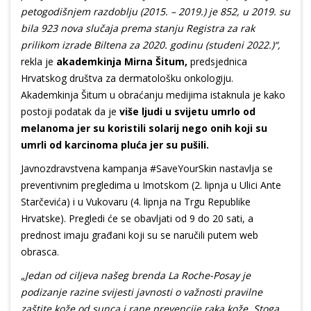
petogodišnjem razdoblju (2015. – 2019.) je 852, u 2019. su
bila 923 nova slučaja prema stanju Registra za rak
prilikom izrade Biltena za 2020. godinu (studeni 2022.)“,
rekla je
akademkinja Mirna Šitum,
predsjednica
Hrvatskog društva za dermatološku onkologiju.
Akademkinja Šitum u obraćanju medijima istaknula je kako
postoji podatak da je
više ljudi u svijetu umrlo od
melanoma jer su koristili solarij nego onih koji su
umrli od karcinoma pluća jer su pušili.
Javnozdravstvena kampanja #SaveYourSkin nastavlja se
preventivnim pregledima u Imotskom (2. lipnja u Ulici Ante
Starčevića) i u Vukovaru (4. lipnja na Trgu Republike
Hrvatske). Pregledi će se obavljati od 9 do 20 sati, a
prednost imaju građani koji su se naručili putem web
obrasca.
„Jedan od ciljeva našeg brenda La Roche-Posay je
podizanje razine svijesti javnosti o važnosti pravilne
zaštite kože od sunca i rane prevencije raka kože. Stoga