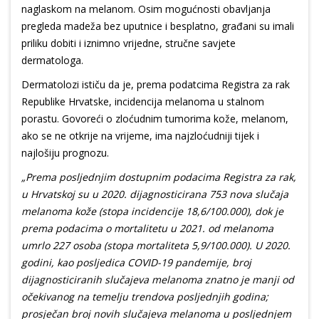
naglaskom na melanom. Osim mogućnosti obavljanja
pregleda madeža bez uputnice i besplatno, građani su imali
priliku dobiti i iznimno vrijedne, stručne savjete
dermatologa.
Dermatolozi ističu da je, prema podatcima Registra za rak
Republike Hrvatske, incidencija melanoma u stalnom
porastu. Govoreći o zloćudnim tumorima kože, melanom,
ako se ne otkrije na vrijeme, ima najzloćudniji tijek i
najlošiju prognozu.
„Prema posljednjim dostupnim podacima Registra za rak,
u Hrvatskoj su u 2020. dijagnosticirana 753 nova slučaja
melanoma kože (stopa incidencije 18,6/100.000), dok je
prema podacima o mortalitetu u 2021. od melanoma
umrlo 227 osoba (stopa mortaliteta 5,9/100.000). U 2020.
godini, kao posljedica COVID-19 pandemije, broj
dijagnosticiranih slučajeva melanoma znatno je manji od
očekivanog na temelju trendova posljednjih godina;
prosječan broj novih slučajeva melanoma u posljednjem