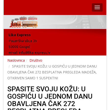
Lika Express
Pazariška ulica 36
53000 Gospić
email:
info@lika-express.hr
Naslovnica
Društvo
SPASITE SVOJU KOŽU: U GOSPIĆU U JEDNOM DANU
OBAVLJENA ČAK 272 BESPLATNA PREGLEDA MADEŽA,
OTKRIVEN SAMO 1 SUSPEKTNI
SPASITE SVOJU KOŽU: U
GOSPIĆU U JEDNOM DANU
OBAVLJENA ČAK 272