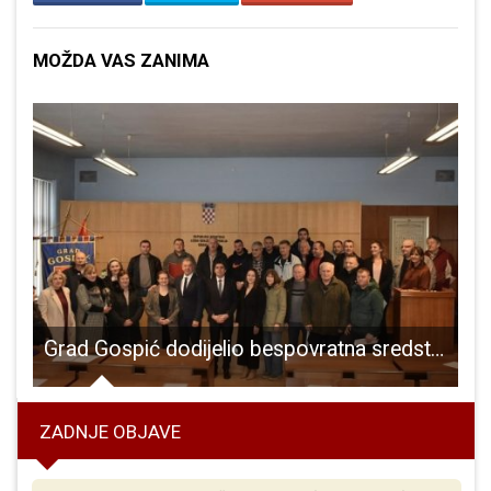
MOŽDA VAS ZANIMA
za preradu na 462 milijuna kuna
Grad Gospić dodijelio bespovratna sredstva u poljoprivredi i ruralnom razvoju za 2025. godinu
ZADNJE OBJAVE