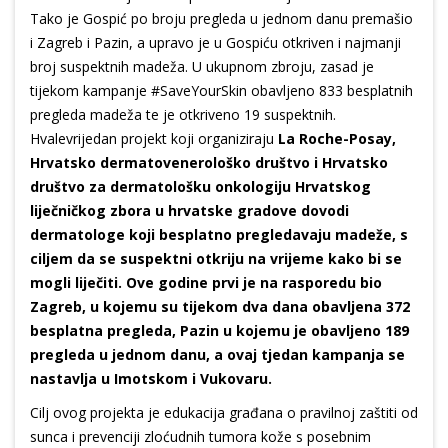
Tako je Gospić po broju pregleda u jednom danu premašio
i Zagreb i Pazin, a upravo je u Gospiću otkriven i najmanji
broj suspektnih madeža. U ukupnom zbroju, zasad je
tijekom kampanje #SaveYourSkin obavljeno 833 besplatnih
pregleda madeža te je otkriveno 19 suspektnih.
Hvalevrijedan projekt koji organiziraju
La Roche-Posay,
Hrvatsko dermatovenerološko društvo i Hrvatsko
društvo za dermatološku onkologiju Hrvatskog
liječničkog zbora u hrvatske gradove dovodi
dermatologe koji besplatno pregledavaju madeže, s
ciljem da se suspektni otkriju na vrijeme kako bi se
mogli liječiti. Ove godine prvi je na rasporedu bio
Zagreb, u kojemu su tijekom dva dana obavljena 372
besplatna pregleda, Pazin u kojemu je obavljeno 189
pregleda u jednom danu, a ovaj tjedan kampanja se
nastavlja u Imotskom i Vukovaru.
Cilj ovog projekta je edukacija građana o pravilnoj zaštiti od
sunca i prevenciji zloćudnih tumora kože s posebnim