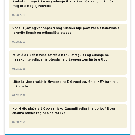
Prekid vodoopskrbe na području Grada Gospića zbog puknuća
magistralnog cjevovoda
09.08.2026
Voda iz javnog vodoopskrbnog sustava nije povezana s nalazima s
lokacije ilegalnog odlagališta otpada
09.08.2026
Miletić od Božinovića zatražio hitnu istragu zbog sumnje na
nezakonito odlaganje otpada na državnom zemljištu u Udbini
08.08.2026
Ličanke viceprvakinje Hrvatske na Državnoj završnici HEP turnira u
rukometu
07.08.2026
Koliki dio plaće u Ličko-senjskoj županiji odlazi na gorivo? Nova
analiza otkriva regionalne razlike​
07.08.2026