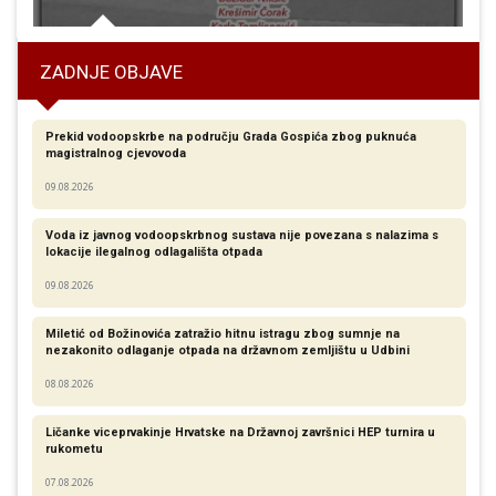
ZADNJE OBJAVE
Prekid vodoopskrbe na području Grada Gospića zbog puknuća
magistralnog cjevovoda
09.08.2026
Voda iz javnog vodoopskrbnog sustava nije povezana s nalazima s
lokacije ilegalnog odlagališta otpada
09.08.2026
Miletić od Božinovića zatražio hitnu istragu zbog sumnje na
nezakonito odlaganje otpada na državnom zemljištu u Udbini
08.08.2026
Ličanke viceprvakinje Hrvatske na Državnoj završnici HEP turnira u
rukometu
07.08.2026