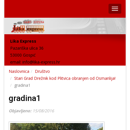
Lika Express
Pazariška ulica 36
53000 Gospić
email:
info@lika-express.hr
Naslovnica
Društvo
Stari Grad Drežnik kod Plitvica obranjen od Osmanlija!
gradina1
gradina1
Objavljeno:
15/08/2016