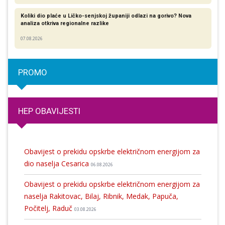
Koliki dio plaće u Ličko-senjskoj županiji odlazi na gorivo? Nova
analiza otkriva regionalne razlike​
07.08.2026
PROMO
HEP OBAVIJESTI
Obavijest o prekidu opskrbe električnom energijom za
dio naselja Cesarica
06.08.2026
Obavijest o prekidu opskrbe električnom energijom za
naselja Rakitovac, Bilaj, Ribnik, Medak, Papuča,
Počitelj, Raduč
03.08.2026