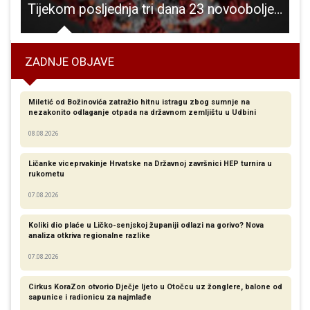
Tijekom posljednja tri dana 23 novooboljele osobe od COVID-19
ZADNJE OBJAVE
Miletić od Božinovića zatražio hitnu istragu zbog sumnje na
nezakonito odlaganje otpada na državnom zemljištu u Udbini
08.08.2026
Ličanke viceprvakinje Hrvatske na Državnoj završnici HEP turnira u
rukometu
07.08.2026
Koliki dio plaće u Ličko-senjskoj županiji odlazi na gorivo? Nova
analiza otkriva regionalne razlike​
07.08.2026
Cirkus KoraZon otvorio Dječje ljeto u Otočcu uz žonglere, balone od
sapunice i radionicu za najmlađe