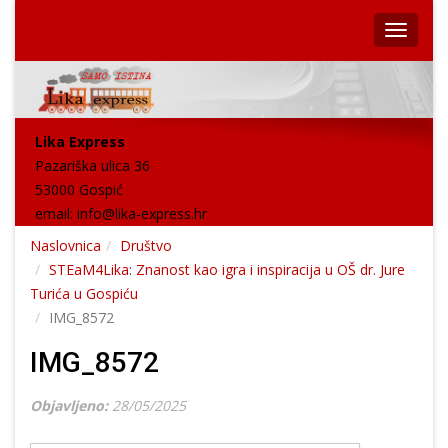
Lika Express
Pazariška ulica 36
53000 Gospić
email:
info@lika-express.hr
Naslovnica
Društvo
STEaM4Lika: Znanost kao igra i inspiracija u OŠ dr. Jure
Turića u Gospiću
IMG_8572
IMG_8572
Objavljeno:
28/05/2025