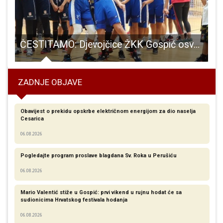
i dalje se smanjuje broj nezaposlenih
ČESTITAMO: Djevojčice ŽKK Gospić osvojile svoj prvi turnir!!!
ZADNJE OBJAVE
Obavijest o prekidu opskrbe električnom energijom za dio naselja
Cesarica
06.08.2026
Pogledajte program proslave blagdana Sv. Roka u Perušiću
06.08.2026
Mario Valentić stiže u Gospić: prvi vikend u rujnu hodat će sa
sudionicima Hrvatskog festivala hodanja
06.08.2026