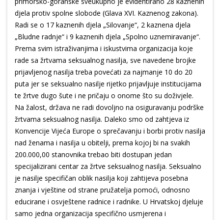
primorsko-goranske sveukupno je evidentirano 28 kaznenih
djela protiv spolne slobode (Glava XVI. Kaznenog zakona).
Radi se o 17 kaznenih djela „Silovanje“, 2 kaznena djela
„Bludne radnje“ i 9 kaznenih djela „Spolno uznemiravanje“.
Prema svim istraživanjima i iskustvima organizacija koje
rade sa žrtvama seksualnog nasilja, sve navedene brojke
prijavljenog nasilja treba povećati za najmanje 10 do 20
puta jer se seksualno nasilje rijetko prijavljuje institucijama
te žrtve dugo šute i ne pričaju o onome što su doživjele.
Na žalost, država ne radi dovoljno na osiguravanju podrške
žrtvama seksualnog nasilja. Daleko smo od zahtjeva iz
Konvencije Vijeća Europe o sprečavanju i borbi protiv nasilja
nad ženama i nasilja u obitelji, prema kojoj bi na svakih
200.000,00 stanovnika trebao biti dostupan jedan
specijalizirani centar za žrtve seksualnog nasilja. Seksualno
je nasilje specifičan oblik nasilja koji zahtijeva posebna
znanja i vještine od strane pružatelja pomoći, odnosno
educirane i osvještene radnice i radnike. U Hrvatskoj djeluje
samo jedna organizacija specifično usmjerena i