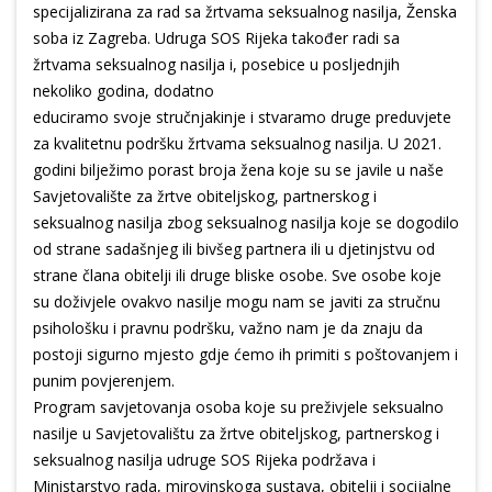
specijalizirana za rad sa žrtvama seksualnog nasilja, Ženska
soba iz Zagreba. Udruga SOS Rijeka također radi sa
žrtvama seksualnog nasilja i, posebice u posljednjih
nekoliko godina, dodatno
educiramo svoje stručnjakinje i stvaramo druge preduvjete
za kvalitetnu podršku žrtvama seksualnog nasilja. U 2021.
godini bilježimo porast broja žena koje su se javile u naše
Savjetovalište za žrtve obiteljskog, partnerskog i
seksualnog nasilja zbog seksualnog nasilja koje se dogodilo
od strane sadašnjeg ili bivšeg partnera ili u djetinjstvu od
strane člana obitelji ili druge bliske osobe. Sve osobe koje
su doživjele ovakvo nasilje mogu nam se javiti za stručnu
psihološku i pravnu podršku, važno nam je da znaju da
postoji sigurno mjesto gdje ćemo ih primiti s poštovanjem i
punim povjerenjem.
Program savjetovanja osoba koje su preživjele seksualno
nasilje u Savjetovalištu za žrtve obiteljskog, partnerskog i
seksualnog nasilja udruge SOS Rijeka podržava i
Ministarstvo rada, mirovinskoga sustava, obitelji i socijalne