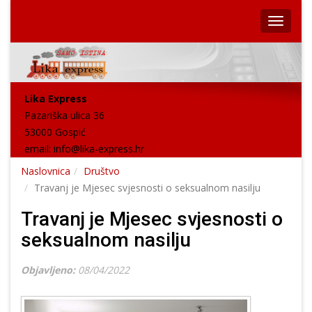
Lika Express
Pazariška ulica 36
53000 Gospić
email:
info@lika-express.hr
Naslovnica
Društvo
Travanj je Mjesec svjesnosti o seksualnom nasilju
Travanj je Mjesec svjesnosti o
seksualnom nasilju
Objavljeno:
08/04/2022