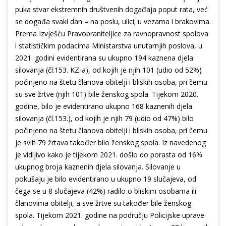
puka stvar ekstremnih društvenih događaja poput rata, već
se događa svaki dan – na poslu, ulici; u vezama i brakovima.
Prema Izvješću Pravobraniteljice za ravnopravnost spolova
i statističkim podacima Ministarstva unutarnjih poslova, u
2021. godini evidentirana su ukupno 194 kaznena djela
silovanja (čl.153. KZ-a), od kojih je njih 101 (udio od 52%)
počinjeno na štetu članova obitelji i bliskih osoba, pri čemu
su sve žrtve (njih 101) bile ženskog spola. Tijekom 2020.
godine, bilo je evidentirano ukupno 168 kaznenih djela
silovanja (čl.153.), od kojih je njih 79 (udio od 47%) bilo
počinjeno na štetu članova obitelji i bliskih osoba, pri čemu
je svih 79 žrtava također bilo ženskog spola. Iz navedenog
je vidljivo kako je tijekom 2021. došlo do porasta od 16%
ukupnog broja kaznenih djela silovanja. Silovanje u
pokušaju je bilo evidentirano u ukupno 19 slučajeva, od
čega se u 8 slučajeva (42%) radilo o bliskim osobama ili
članovima obitelji, a sve žrtve su također bile ženskog
spola. Tijekom 2021. godine na području Policijske uprave