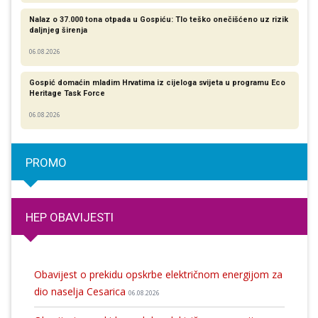
Nalaz o 37.000 tona otpada u Gospiću: Tlo teško onečišćeno uz rizik
daljnjeg širenja
06.08.2026
Gospić domaćin mladim Hrvatima iz cijeloga svijeta u programu Eco
Heritage Task Force
06.08.2026
PROMO
HEP OBAVIJESTI
Obavijest o prekidu opskrbe električnom energijom za
dio naselja Cesarica
06.08.2026