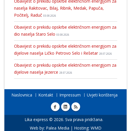
Obavijest o prekidu opskrbe električnom energijom za
naselja Rakitovac, Bilaj, Ribnik, Medak, Papuča,
Počitelj, Raduč
03.08.2026
Obavijest o prekidu opskrbe električnom energijom za
dio naselja Staro Selo
03.08.2026
Obavijest o prekidu opskrbe električnom energijom za
dijelove naselja Ličko Petrovo Selo i Rešetar
28.07.2026
Obavijest o prekidu opskrbe električnom energijom za
dijelove naselja Jezerce
28.07.2026
Naslovnica
Kontakt
Impressum
Uvjeti korištenja
Lika express © 2026. Sva prava pridržana.
Web by:
Palea Media
| Hosting:
WMD