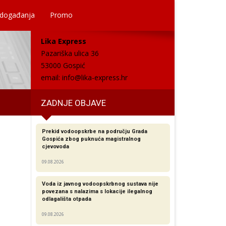
 događanja
Promo
Lika Express
Pazariška ulica 36
53000 Gospić
email:
info@lika-express.hr
ZADNJE OBJAVE
Prekid vodoopskrbe na području Grada
Gospića zbog puknuća magistralnog
cjevovoda
09.08.2026
Voda iz javnog vodoopskrbnog sustava nije
povezana s nalazima s lokacije ilegalnog
odlagališta otpada
09.08.2026