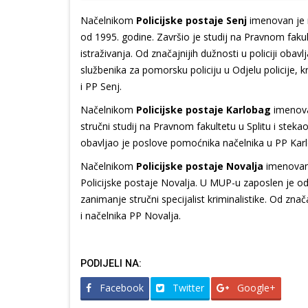
Načelnikom
Policijske postaje Senj
imenovan je 
od 1995. godine. Završio je studij na Pravnom fakult
istraživanja. Od značajnijih dužnosti u policiji ob
službenika za pomorsku policiju u Odjelu policije, k
i PP Senj.
Načelnikom
Policijske postaje Karlobag
imenova
stručni studij na Pravnom fakultetu u Splitu i stekao
obavljao je poslove pomoćnika načelnika u PP Karl
Načelnikom
Policijske postaje Novalja
imenovan 
Policijske postaje Novalja. U MUP-u zaposlen je od 1
zanimanje stručni specijalist kriminalistike. Od zna
i načelnika PP Novalja.
PODIJELI NA:
Facebook
Twitter
Google+