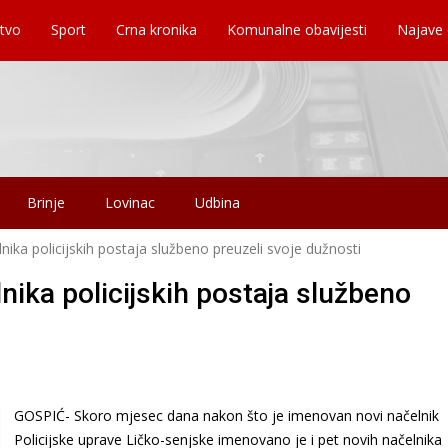
tvo
Sport
Crna kronika
Komunalne obavijesti
Najave
Brinje
Lovinac
Udbina
lnika policijskih postaja službeno preuzeli svoje dužnosti
lnika policijskih postaja službeno
GOSPIĆ- Skoro mjesec dana nakon što je imenovan novi načelnik
Policijske uprave Ličko-senjske imenovano je i pet novih načelnika