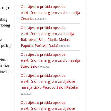
Obavijest o prekidu opskrbe
len je
električnom energijom za dio naselja
Cesarica
jskog
06.08.2026
arlobag
Obavijest o prekidu opskrbe
električnom energijom za naselja
Rakitovac, Bilaj, Ribnik, Medak,
je
Papuča, Počitelj, Raduč
policiji
03.08.2026
Obavijest o prekidu opskrbe
lnik
električnom energijom za dio naselja
 stekao
Staro Selo
03.08.2026
Novalja
Obavijest o prekidu opskrbe
električnom energijom za dijelove
naselja Ličko Petrovo Selo i Rešetar
28.07.2026
Obavijest o prekidu opskrbe
električnom energijom za dijelove