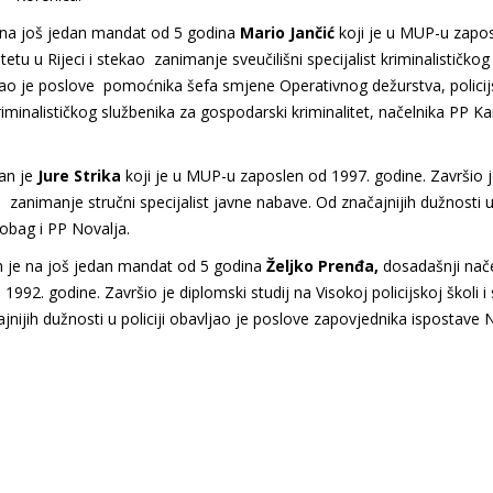
na još jedan mandat od 5 godina
Mario
Jančić
koji je u MUP-u zapos
etu u Rijeci i stekao zanimanje sveučilišni specijalist kriminalističkog
avljao je poslove pomoćnika šefa smjene Operativnog dežurstva, polici
riminalističkog službenika za gospodarski kriminalitet, načelnika PP K
n je
Jure Strika
koji je u MUP-u zaposlen od 1997. godine. Završio 
 zanimanje stručni specijalist javne nabave. Od značajnijih dužnosti u 
obag i PP Novalja.
je na još jedan mandat od 5 godina
Željko Prenđa,
dosadašnji nače
992. godine. Završio je diplomski studij na Visokoj policijskoj školi i
čajnijih dužnosti u policiji obavljao je poslove zapovjednika ispostave 