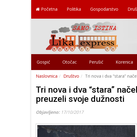
Početna
Politika
Gospodarstvo
Druš
Gospić
Otočac
Perušić
Korenica
Naslovnica
Društvo
Tri nova i dva “stara” nače
Tri nova i dva “stara” nače
preuzeli svoje dužnosti
Objavljeno:
17/10/2017