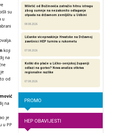
ve
Miletić od Božinovića zatražio hitnu istragu
zbog sumnje na nezakonito odlaganje
išli su
otpada na državnom zemljištu u Udbini
a u
08.08.2026
abrani
Ličanke viceprvakinje Hrvatske na Državnoj
ovalja.
završnici HEP turnira u rukometu
en
koji
07.08.2026
dij na
Koliki dio plaće u Ličko-senjskoj županiji
čne
odlazi na gorivo? Nova analiza otkriva
 je
regionalne razlike​
 to od
07.08.2026
jmović
PROMO
ij na
jao je
HEP OBAVIJESTI
ju u PP