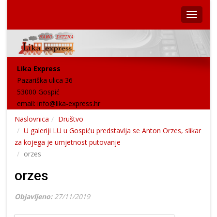
Lika Express
Pazariška ulica 36
53000 Gospić
email:
info@lika-express.hr
Naslovnica
Društvo
U galeriji LU u Gospiću predstavlja se Anton Orzes, slikar
za kojega je umjetnost putovanje
orzes
orzes
Objavljeno:
27/11/2019