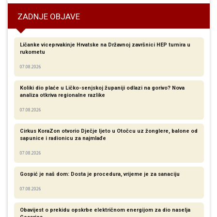
ZADNJE OBJAVE
Ličanke viceprvakinje Hrvatske na Državnoj završnici HEP turnira u
rukometu
07.08.2026
Koliki dio plaće u Ličko-senjskoj županiji odlazi na gorivo? Nova
analiza otkriva regionalne razlike​
07.08.2026
Cirkus KoraZon otvorio Dječje ljeto u Otočcu uz žonglere, balone od
sapunice i radionicu za najmlađe
07.08.2026
Gospić je naš dom: Dosta je procedura, vrijeme je za sanaciju
07.08.2026
Obavijest o prekidu opskrbe električnom energijom za dio naselja