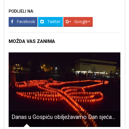
PODIJELI NA:
Facebook
Twitter
Google+
MOŽDA VAS ZANIMA
 kupnje pametne kartice u školskoj godini 2025./2026.
Danas u Gospiću obilježavamo Dan sjećanja na žrtvu Vukovara