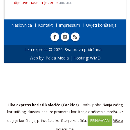
dijelove naselja Jezerce
28.07.2026
Naslovnica
Kontakt
Impressum
Uvjeti korištenja
Lika express © 2026. Sva prava pridržana.
Web by:
Palea Media
| Hosting:
WMD
Lika express koristi kolačiće (Cookies)
u svrhu poboljšanja Vašeg
korisničkog iskustva, analize prometa i korištenja društvenih mreža. Uz
daljnje korištenje, prihvaćate korištenje kolačića.
PRIHVAĆAM
Više o
kolačićima