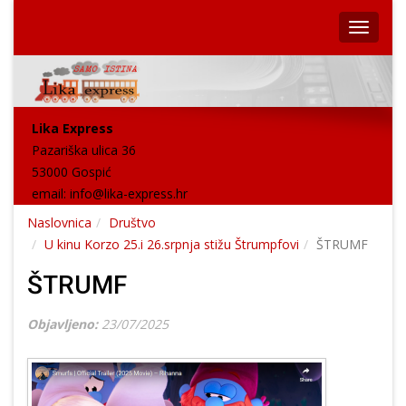
Lika Express
Pazariška ulica 36
53000 Gospić
email:
info@lika-express.hr
Naslovnica
Društvo
U kinu Korzo 25.i 26.srpnja stižu Štrumpfovi
ŠTRUMF
ŠTRUMF
Objavljeno:
23/07/2025