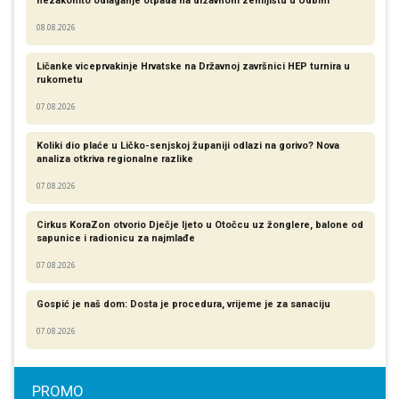
nezakonito odlaganje otpada na državnom zemljištu u Udbini
08.08.2026
Ličanke viceprvakinje Hrvatske na Državnoj završnici HEP turnira u
rukometu
07.08.2026
Koliki dio plaće u Ličko-senjskoj županiji odlazi na gorivo? Nova
analiza otkriva regionalne razlike​
07.08.2026
Cirkus KoraZon otvorio Dječje ljeto u Otočcu uz žonglere, balone od
sapunice i radionicu za najmlađe
07.08.2026
Gospić je naš dom: Dosta je procedura, vrijeme je za sanaciju
07.08.2026
PROMO