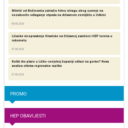
Miletić od Božinovića zatražio hitnu istragu zbog sumnje na
nezakonito odlaganje otpada na državnom zemljištu u Udbini
08.08.2026
Ličanke viceprvakinje Hrvatske na Državnoj završnici HEP turnira u
rukometu
07.08.2026
Koliki dio plaće u Ličko-senjskoj županiji odlazi na gorivo? Nova
analiza otkriva regionalne razlike​
07.08.2026
PROMO
HEP OBAVIJESTI