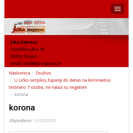
Lika Express
Pazariška ulica 36
53000 Gospić
email:
info@lika-express.hr
Naslovnica
Društvo
U Ličko-senjskoj županiji do danas na koronavirus
testirano 7 osoba, svi nalazi su negativni
korona
korona
Objavljeno:
12/03/2020