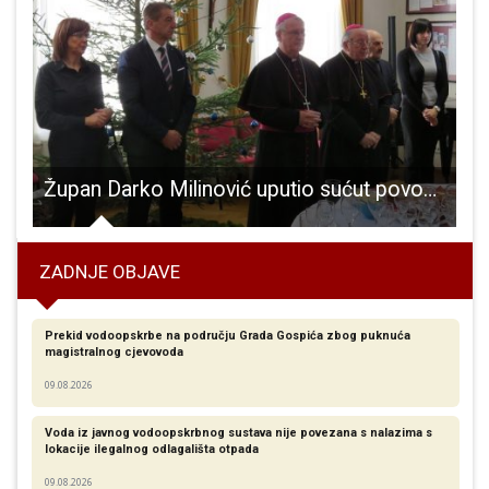
Župan Darko Milinović uputio sućut povodom smrti biskupa Mile Bogovića
ZADNJE OBJAVE
Prekid vodoopskrbe na području Grada Gospića zbog puknuća
magistralnog cjevovoda
09.08.2026
Voda iz javnog vodoopskrbnog sustava nije povezana s nalazima s
lokacije ilegalnog odlagališta otpada
09.08.2026