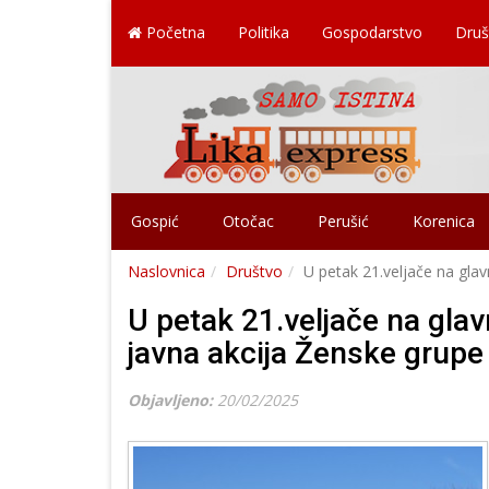
Početna
Politika
Gospodarstvo
Druš
Gospić
Otočac
Perušić
Korenica
Naslovnica
Društvo
U petak 21.veljače na gla
U petak 21.veljače na gla
javna akcija Ženske grupe
Objavljeno:
20/02/2025