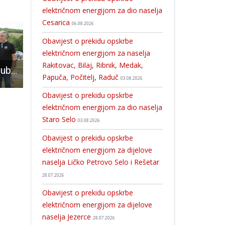
električnom energijom za dio naselja
Cesarica
06.08.2026
Obavijest o prekidu opskrbe
električnom energijom za naselja
Rakitovac, Bilaj, Ribnik, Medak,
“Pobjednik” na Ljubovu, svjedok hrvatske pobjede u veličanstvenoj Oluji!!!
Božić dolazi – najava aktivnosti Udruge Ana u Novalji
Gospić danas slavi svoj d
Papuča, Počitelj, Raduč
03.08.2026
Obavijest o prekidu opskrbe
električnom energijom za dio naselja
Staro Selo
03.08.2026
Obavijest o prekidu opskrbe
električnom energijom za dijelove
naselja Ličko Petrovo Selo i Rešetar
28.07.2026
Obavijest o prekidu opskrbe
električnom energijom za dijelove
naselja Jezerce
28.07.2026