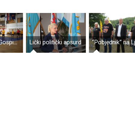
Rukometaši Gospića opet poraženi
Lički politički apsurd