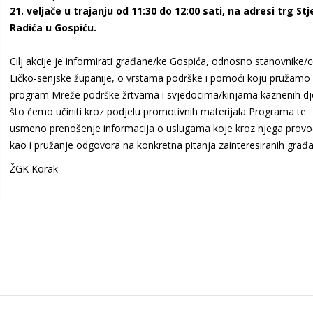
21. veljače u trajanju od 11:30 do 12:00 sati, na adresi trg St
Radića u Gospiću.
Cilj akcije je informirati građane/ke Gospića, odnosno stanovnike/ce
Ličko-senjske županije, o vrstama podrške i pomoći koju pružamo
program Mreže podrške žrtvama i svjedocima/kinjama kaznenih dje
što ćemo učiniti kroz podjelu promotivnih materijala Programa te
usmeno prenošenje informacija o uslugama koje kroz njega prov
kao i pružanje odgovora na konkretna pitanja zainteresiranih građa
ŽGK Korak