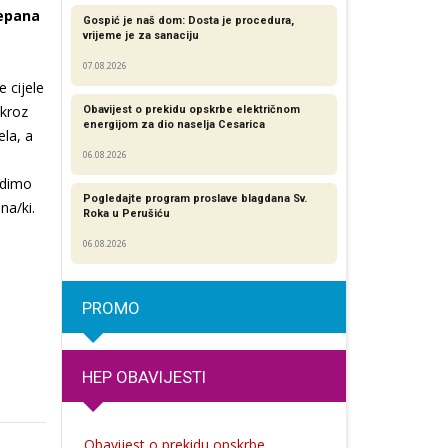
jepana
Gospić je naš dom: Dosta je procedura,
vrijeme je za sanaciju
07.08.2026
 cijele
 kroz
Obavijest o prekidu opskrbe električnom
energijom za dio naselja Cesarica
la, a
06.08.2026
odimo
Pogledajte program proslave blagdana Sv.
na/ki.
Roka u Perušiću
06.08.2026
PROMO
HEP OBAVIJESTI
Obavijest o prekidu opskrbe