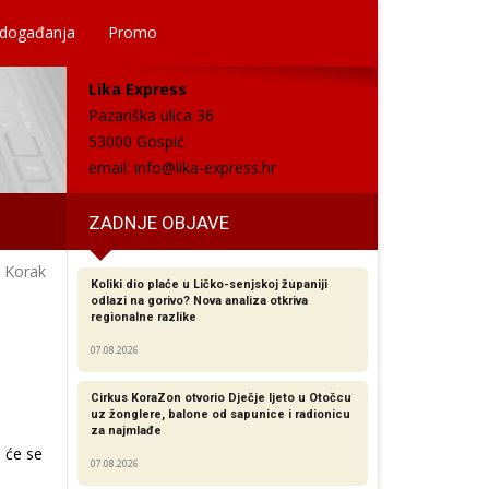
 događanja
Promo
Lika Express
Pazariška ulica 36
53000 Gospić
email:
info@lika-express.hr
ZADNJE OBJAVE
c Korak
Koliki dio plaće u Ličko-senjskoj županiji
odlazi na gorivo? Nova analiza otkriva
regionalne razlike​
07.08.2026
Cirkus KoraZon otvorio Dječje ljeto u Otočcu
uz žonglere, balone od sapunice i radionicu
za najmlađe
 će se
07.08.2026