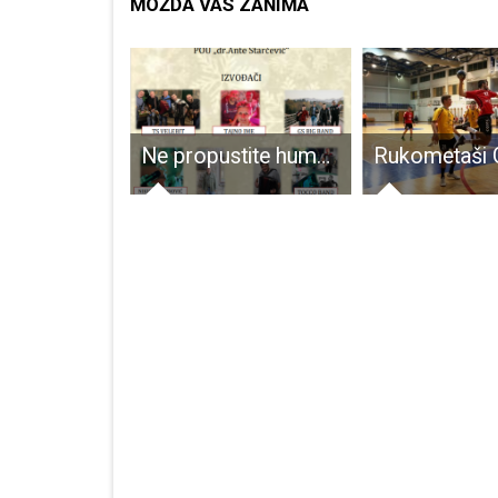
MOŽDA VAS ZANIMA
Opća bolnica Gospić potpisala ugovor o integraciji s Općom bolnicom Zadar i KBC-om Rijeka
Ne propustite humanitarno-zabavni spektakl Pjesmom za Vile!!!