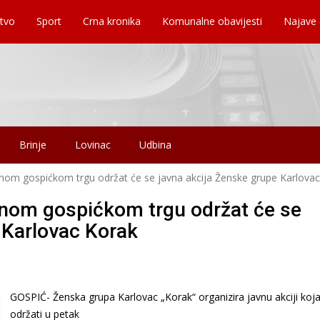
tvo
Sport
Crna kronika
Komunalne obavijesti
Najave
Brinje
Lovinac
Udbina
vnom gospićkom trgu održat će se javna akcija Ženske grupe Karlova
vnom gospićkom trgu održat će se
 Karlovac Korak
GOSPIĆ- Ženska grupa Karlovac „Korak“ organizira javnu akciji koja
održati u petak