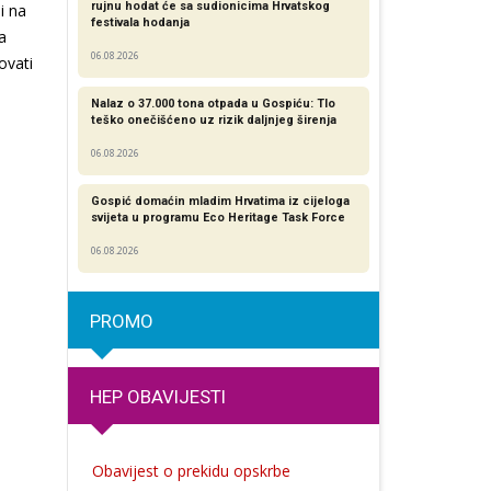
rujnu hodat će sa sudionicima Hrvatskog
i na
festivala hodanja
a
06.08.2026
ovati
Nalaz o 37.000 tona otpada u Gospiću: Tlo
teško onečišćeno uz rizik daljnjeg širenja
06.08.2026
Gospić domaćin mladim Hrvatima iz cijeloga
svijeta u programu Eco Heritage Task Force
06.08.2026
PROMO
HEP OBAVIJESTI
Obavijest o prekidu opskrbe