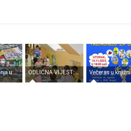
U petak 16.lipnja u KIC-u razmjena rabljenih udžbenika
ODLIČNA VIJEST: U Gospiću novim ulaganjima omogućeni dodatni upisi djece u Dječji vrtić Pahuljica