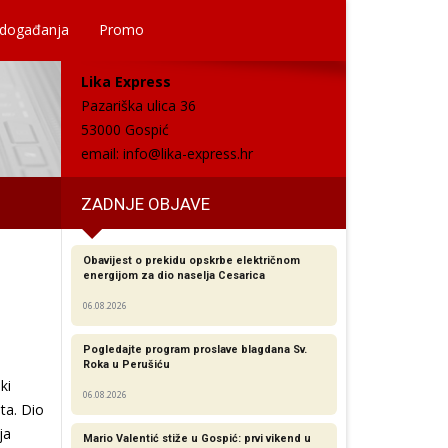
 događanja
Promo
Lika Express
Pazariška ulica 36
53000 Gospić
email:
info@lika-express.hr
ZADNJE OBJAVE
Obavijest o prekidu opskrbe električnom
energijom za dio naselja Cesarica
06.08.2026
Pogledajte program proslave blagdana Sv.
Roka u Perušiću
ki
06.08.2026
ta. Dio
ja
Mario Valentić stiže u Gospić: prvi vikend u