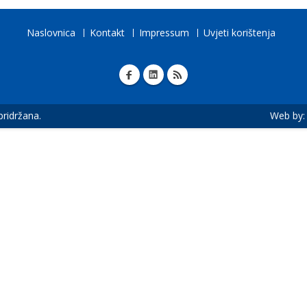
Naslovnica
Kontakt
Impressum
Uvjeti korištenja
 pridržana.
Web by