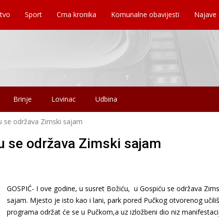
tvo
Sport
Crna kronika
Komunalne obavijesti
Najave
Brinje
Lovinac
Udbina
u se održava Zimski sajam
u se održava Zimski sajam
GOSPIĆ- I ove godine, u susret Božiću, u Gospiću se održava Zims
sajam. Mjesto je isto kao i lani, park pored Pučkog otvorenog učiliš
programa održat će se u Pučkom,a uz izložbeni dio niz manifestaci