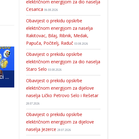
električnom energijom za dio naselja
Cesarica
06.08.2026
Obavijest o prekidu opskrbe
električnom energijom za naselja
Rakitovac, Bilaj, Ribnik, Medak,
Papuča, Počitelj, Raduč
03.08.2026
Obavijest o prekidu opskrbe
električnom energijom za dio naselja
Staro Selo
03.08.2026
Večeras u knjižnici u Gospiću Pričaonica za djecu
Problemi u vodoopskrbi zbog puknuća magistralnog cjevovoda Gospić- Medak
Odana počast ljudima pobijenima od partizanske ruke u danima nakon 4.travnja 1945.godine
Obavijest o prekidu opskrbe
električnom energijom za dijelove
naselja Ličko Petrovo Selo i Rešetar
28.07.2026
Obavijest o prekidu opskrbe
električnom energijom za dijelove
naselja Jezerce
28.07.2026