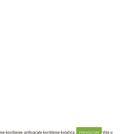
je korištenje, prihvaćate korištenje kolačića.
PRIHVAĆAM
Više o