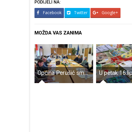
PODIJELI NA:
Facebook
Twitter
Google+
MOŽDA VAS ZANIMA
Zagrebački solisti gostovali u Gospiću
Općina Perušić smanjila prirez na 2%