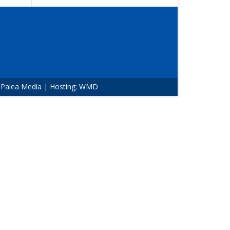
:
Palea Media
| Hosting:
WMD