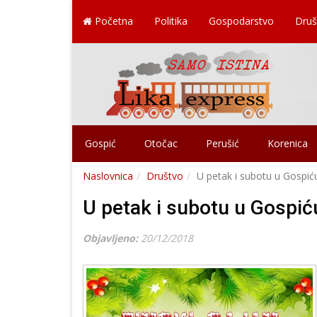
Početna
Politika
Gospodarstvo
Druš
Gospić
Otočac
Perušić
Korenica
Naslovnica
Društvo
U petak i subotu u Gospić
U petak i subotu u Gospić
Objavljeno:
20/12/2018