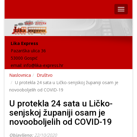
Lika Express
Pazariška ulica 36
53000 Gospić
email:
info@lika-express.hr
Naslovnica
Društvo
U protekla 24 sata u Ličko-senjskoj županiji osam je
novooboljelih od COVID-19
U protekla 24 sata u Ličko-
senjskoj županiji osam je
novooboljelih od COVID-19
Objavljeno:
22/10/2020