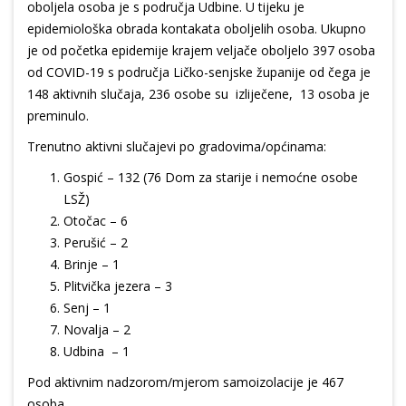
oboljela osoba je s područja Udbine. U tijeku je
epidemiološka obrada kontakata oboljelih osoba. Ukupno
je od početka epidemije krajem veljače oboljelo 397 osoba
od COVID-19 s područja Ličko-senjske županije od čega je
148 aktivnih slučaja, 236 osobe su izliječene, 13 osoba je
preminulo.
Trenutno aktivni slučajevi po gradovima/općinama:
Gospić – 132 (76 Dom za starije i nemoćne osobe
LSŽ)
Otočac – 6
Perušić – 2
Brinje – 1
Plitvička jezera – 3
Senj – 1
Novalja – 2
Udbina – 1
Pod aktivnim nadzorom/mjerom samoizolacije je 467
osoba.