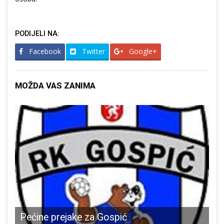
PODIJELI NA:
Facebook
Twitter
Google+
MOŽDA VAS ZANIMA
Č
ečnja prijavite se na Zimsku rukometnu ligu
Pećine prejake za Gospić