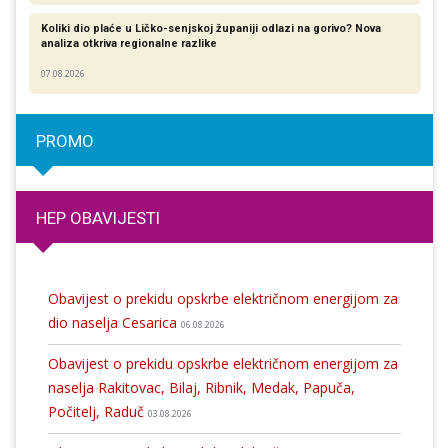
Koliki dio plaće u Ličko-senjskoj županiji odlazi na gorivo? Nova
analiza otkriva regionalne razlike​
07.08.2026
PROMO
HEP OBAVIJESTI
Obavijest o prekidu opskrbe električnom energijom za
dio naselja Cesarica
06.08.2026
Obavijest o prekidu opskrbe električnom energijom za
naselja Rakitovac, Bilaj, Ribnik, Medak, Papuča,
Počitelj, Raduč
03.08.2026