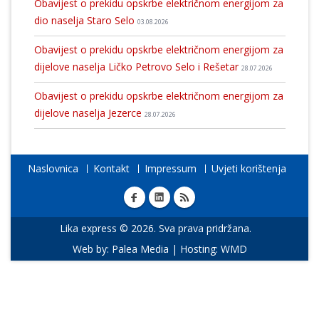
Obavijest o prekidu opskrbe električnom energijom za
dio naselja Staro Selo
03.08.2026
Obavijest o prekidu opskrbe električnom energijom za
dijelove naselja Ličko Petrovo Selo i Rešetar
28.07.2026
Obavijest o prekidu opskrbe električnom energijom za
dijelove naselja Jezerce
28.07.2026
Naslovnica
Kontakt
Impressum
Uvjeti korištenja
Lika express © 2026. Sva prava pridržana.
Web by:
Palea Media
| Hosting:
WMD