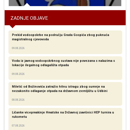
ZADNJE OBJAVE
Prekid vodoopskrbe na području Grada Gospića zbog puknuća
magistralnog cjevovoda
09.08.2026
Voda iz javnog vodoopskrbnog sustava nije povezana s nalazima s
lokacije ilegalnog odlagališta otpada
09.08.2026
Miletić od Božinovića zatražio hitnu istragu zbog sumnje na
nezakonito odlaganje otpada na državnom zemljištu u Udbini
08.08.2026
Ličanke viceprvakinje Hrvatske na Državnoj završnici HEP turnira u
rukometu
07.08.2026