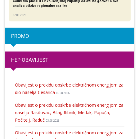
Koliki dio plaće u Ličko-senjskoj županiji odlazi na gorivo? Nova
analiza otkriva regionalne razlike​
07.08.2026
PROMO
HEP OBAVIJESTI
Obavijest o prekidu opskrbe električnom energijom za
dio naselja Cesarica
06.08.2026
Obavijest o prekidu opskrbe električnom energijom za
naselja Rakitovac, Bilaj, Ribnik, Medak, Papuča,
Počitelj, Raduč
03.08.2026
Obavijest o prekidu opskrbe električnom energijom za