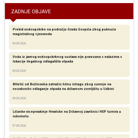
ZADNJE OBJAVE
Prekid vodoopskrbe na području Grada Gospića zbog puknuća
magistralnog cjevovoda
09.08.2026
Voda iz javnog vodoopskrbnog sustava nije povezana s nalazima s
lokacije ilegalnog odlagališta otpada
09.08.2026
Miletić od Božinovića zatražio hitnu istragu zbog sumnje na
nezakonito odlaganje otpada na državnom zemljištu u Udbini
08.08.2026
Ličanke viceprvakinje Hrvatske na Državnoj završnici HEP turnira u
rukometu
07.08.2026