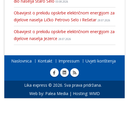
dio naselja Staro Selo
03.08.2026
Obavijest o prekidu opskrbe električnom energijom za
dijelove naselja Ličko Petrovo Selo i Rešetar
28.07.2026
Obavijest o prekidu opskrbe električnom energijom za
dijelove naselja Jezerce
28.07.2026
Naslovnica
Kontakt
Impressum
Uvjeti korištenja
Lika express © 2026. Sva prava pridržana.
Web by:
Palea Media
| Hosting:
WMD