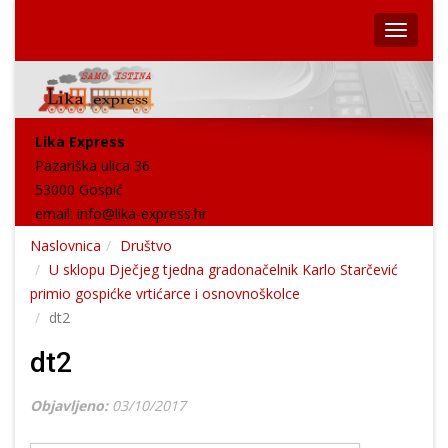
Lika Express
Pazariška ulica 36
53000 Gospić
email:
info@lika-express.hr
Naslovnica
Društvo
U sklopu Dječjeg tjedna gradonačelnik Karlo Starčević
primio gospićke vrtićarce i osnovnoškolce
dt2
dt2
Objavljeno:
03/10/2017