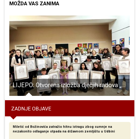
MOŽDA VAS ZANIMA
inske zahvalnosti i Dan hrvatskih branitelja!!!
LIJEPO: Otvorena izložba dječjih radova „Boje podrške” u Gospiću
ZADNJE OBJAVE
Miletić od Božinovića zatražio hitnu istragu zbog sumnje na
nezakonito odlaganje otpada na državnom zemljištu u Udbini