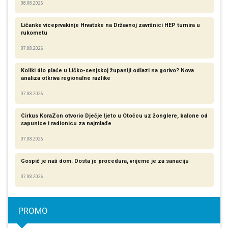
08.08.2026
Ličanke viceprvakinje Hrvatske na Državnoj završnici HEP turnira u
rukometu
07.08.2026
Koliki dio plaće u Ličko-senjskoj županiji odlazi na gorivo? Nova
analiza otkriva regionalne razlike​
07.08.2026
Cirkus KoraZon otvorio Dječje ljeto u Otočcu uz žonglere, balone od
sapunice i radionicu za najmlađe
07.08.2026
Gospić je naš dom: Dosta je procedura, vrijeme je za sanaciju
07.08.2026
PROMO