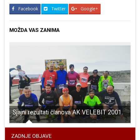
Facebook
Twitter
Google+
MOŽDA VAS ZANIMA
ljeća
Sjajni rezultati članova AK VELEBIT 2001.
ZADNJE OBJAVE