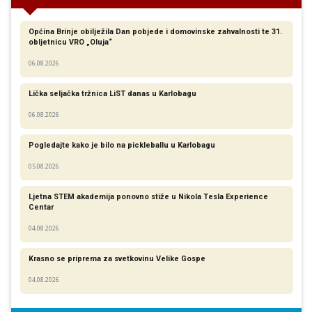
Općina Brinje obilježila Dan pobjede i domovinske zahvalnosti te 31.
obljetnicu VRO „Oluja“
06.08.2026
Lička seljačka tržnica LiST danas u Karlobagu
06.08.2026
Pogledajte kako je bilo na pickleballu u Karlobagu
05.08.2026
Ljetna STEM akademija ponovno stiže u Nikola Tesla Experience
Centar
04.08.2026
Krasno se priprema za svetkovinu Velike Gospe
04.08.2026