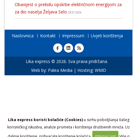
Obavijest o prekidu opskrbe električnom energijom za
za dio naselja Željava Selo
28.07.2026
Naslovnica
Kontakt
Impressum
Uvjeti korištenja
Lika express © 2026. Sva prava pridržana.
Web by:
Palea Media
| Hosting:
WMD
Lika express koristi kolačiće (Cookies)
u svrhu poboljšanja Vašeg
korisničkog iskustva, analize prometa i korištenja društvenih mreža. Uz
daljnje korištenje, prihvaćate korištenje kolačića.
PRIHVAĆAM
Više o