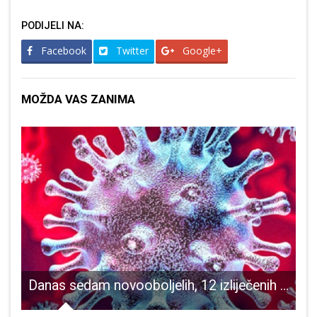
PODIJELI NA:
Facebook
Twitter
Google+
MOŽDA VAS ZANIMA
 sata devet novooboljelih i 24 izliječenih osoba
Danas sedam novooboljelih, 12 izliječenih od COVID-19