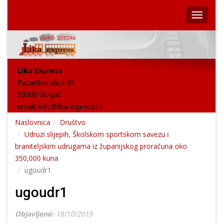
Lika Express
Pazariška ulica 36
53000 Gospić
email:
info@lika-express.hr
Naslovnica
Društvo
Udruzi slijepih, Školskom sportskom savezu i
braniteljskim udrugama iz županijskog proračuna oko
350,000 kuna
ugoudr1
ugoudr1
Objavljeno:
18/10/2019