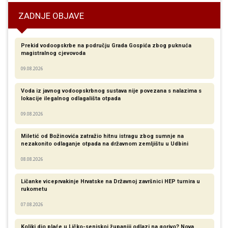
ZADNJE OBJAVE
Prekid vodoopskrbe na području Grada Gospića zbog puknuća
magistralnog cjevovoda
09.08.2026
Voda iz javnog vodoopskrbnog sustava nije povezana s nalazima s
lokacije ilegalnog odlagališta otpada
09.08.2026
Miletić od Božinovića zatražio hitnu istragu zbog sumnje na
nezakonito odlaganje otpada na državnom zemljištu u Udbini
08.08.2026
Ličanke viceprvakinje Hrvatske na Državnoj završnici HEP turnira u
rukometu
07.08.2026
Koliki dio plaće u Ličko-senjskoj županiji odlazi na gorivo? Nova