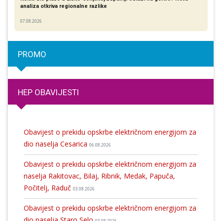
analiza otkriva regionalne razlike​
07.08.2026
PROMO
HEP OBAVIJESTI
Obavijest o prekidu opskrbe električnom energijom za
dio naselja Cesarica
06.08.2026
Obavijest o prekidu opskrbe električnom energijom za
naselja Rakitovac, Bilaj, Ribnik, Medak, Papuča,
Počitelj, Raduč
03.08.2026
Obavijest o prekidu opskrbe električnom energijom za
dio naselja Staro Selo
03.08.2026