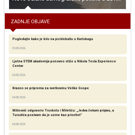
ZADNJE OBJAVE
Pogledajte kako je bilo na pickleballu u Karlobagu
05.08.2026
Ljetna STEM akademija ponovno stiže u Nikola Tesla Experience
Centar
04.08.2026
Krasno se priprema za svetkovinu Velike Gospe
04.08.2026
Milinović odgovorio Troskotu i Miletiću: „Jedva čekam prijavu, a
Turudića pozivam da je uzme kao prioritet”
04.08.2026