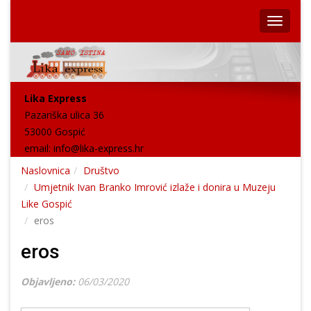
Lika Express
Pazariška ulica 36
53000 Gospić
email:
info@lika-express.hr
Naslovnica
Društvo
Umjetnik Ivan Branko Imrović izlaže i donira u Muzeju
Like Gospić
eros
eros
Objavljeno:
06/03/2020