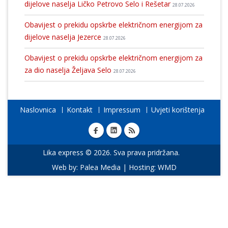
dijelove naselja Ličko Petrovo Selo i Rešetar
28.07.2026
Obavijest o prekidu opskrbe električnom energijom za
dijelove naselja Jezerce
28.07.2026
Obavijest o prekidu opskrbe električnom energijom za
za dio naselja Željava Selo
28.07.2026
Naslovnica
Kontakt
Impressum
Uvjeti korištenja
Lika express © 2026. Sva prava pridržana.
Web by:
Palea Media
| Hosting:
WMD